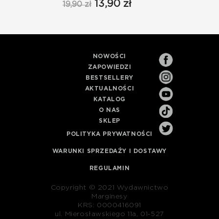
13,90 zł
19,90 zł
19,90
NOWOŚCI
ZAPOWIEDZI
BESTSELLERY
AKTUALNOŚCI
KATALOG
O NAS
SKLEP
POLITYKA PRYWATNOŚCI
WARUNKI SPRZEDAŻY I DOSTAWY
REGULAMIN
Copyright © 2021 Wydawnictwo
Marginesy
KRS: 0000416091
ul. Mierosławskiego 11a, 01-527