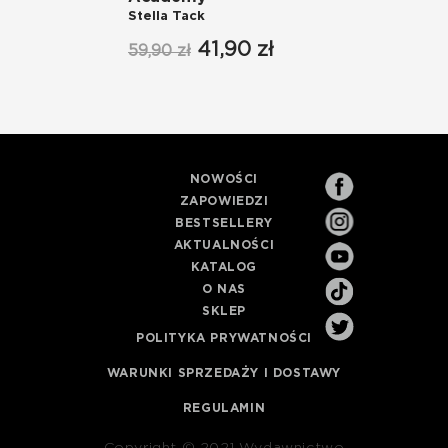
Stella Tack
Stell
41,90 zł
59,90 zł
59,90
NOWOŚCI
ZAPOWIEDZI
BESTSELLERY
AKTUALNOŚCI
KATALOG
O NAS
SKLEP
POLITYKA PRYWATNOŚCI
WARUNKI SPRZEDAŻY I DOSTAWY
REGULAMIN