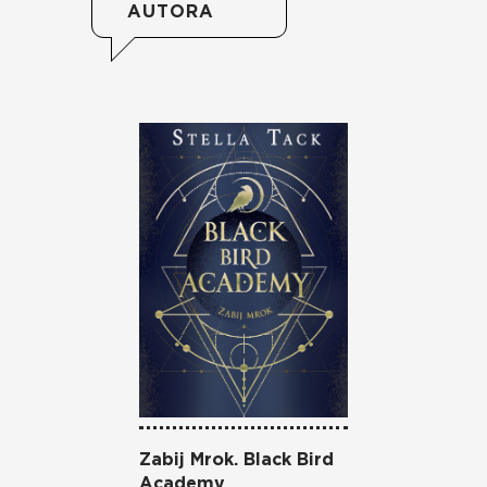
AUTORA
Zabij Mrok. Black Bird
Bój s
Academy
Bird