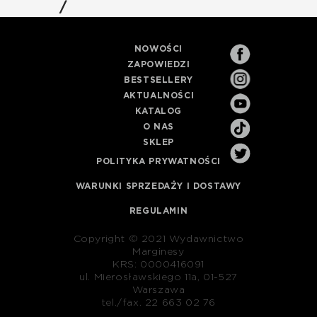
/
NOWOŚCI
ZAPOWIEDZI
BESTSELLERY
AKTUALNOŚCI
KATALOG
O NAS
SKLEP
POLITYKA PRYWATNOŚCI
WARUNKI SPRZEDAŻY I DOSTAWY
REGULAMIN
Copyright © 2021 Wydawnictwo
Marginesy
KRS: 0000416091
ul. Mierosławskiego 11a, 01-527
Warszawa
tel./fax. 22 663 02 76