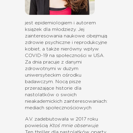
jest epidemiologiem i autorem
książek dla młodzieży.
Jej
zainteresowania naukowe obejmują
zdrowie psychiczne i reprodukcyjne
kobiet, a także nierówny wpływ
COVID-19 na społeczności w USA.
Za dnia pracuje z danymi
zdrowotnymi w dużym
uniwersyteckim ośrodku
badawczym.
Nocą pisze
przerażające historie dla
nastolatków o swoich
nieakademickich zainteresowaniach:
mediach społecznościowych
A.V.
zadebiutowała w 2017 roku
powieścią
Ktoś mnie obserwuje
.
Ten thriller dla nastolatków oparty