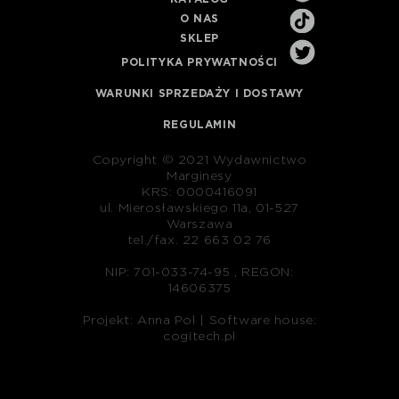
O NAS
SKLEP
POLITYKA PRYWATNOŚCI
WARUNKI SPRZEDAŻY I DOSTAWY
REGULAMIN
Copyright © 2021 Wydawnictwo
Marginesy
KRS: 0000416091
ul. Mierosławskiego 11a, 01-527
Warszawa
tel./fax. 22 663 02 76
NIP: 701-033-74-95 , REGON:
14606375
Projekt: Anna Pol |
Software house:
cogitech.pl