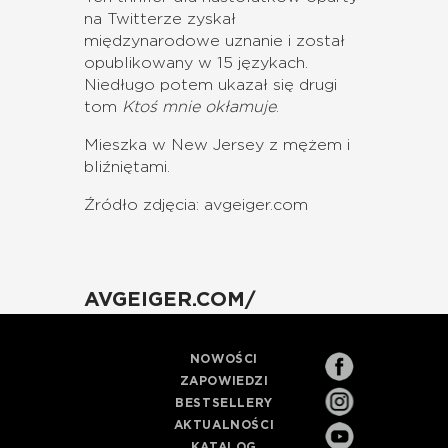
na Twitterze zyskał
międzynarodowe uznanie i został
opublikowany w 15 językach.
Niedługo potem ukazał się drugi
tom
Ktoś mnie okłamuje
.
Mieszka w New Jersey z mężem i
bliźniętami.
Źródło zdjęcia: avgeiger.com
AVGEIGER.COM/
NOWOŚCI
ZAPOWIEDZI
BESTSELLERY
AKTUALNOŚCI
KATALOG