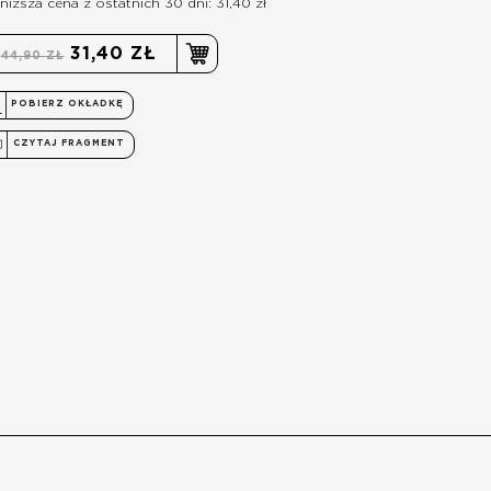
niższa cena z ostatnich 30 dni: 31,40 zł
31,40 ZŁ
44,90 ZŁ
POBIERZ OKŁADKĘ
CZYTAJ FRAGMENT