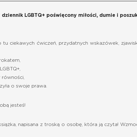
y dziennik LGBTQ+ poświęcony miłości, dumie i poszu
 tu ciekawych ćwiczeń, przydatnych wskazówek, zjawisk
brokatem,
 LGBTQ+,
y równości,
zyła o swoje prawa.
obą jesteś!
siążka, napisana z troską o osobę, która ją czyta! Wzmoc