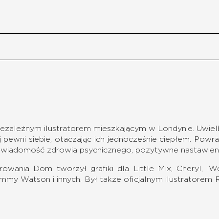
niezależnym ilustratorem mieszkającym w Londynie. Uwielb
dziej pewni siebie, otaczając ich jednocześnie ciepłem. P
iadomość zdrowia psychicznego, pozytywne nastawienie d
trowania Dom tworzył grafiki dla Little Mix, Cheryl, iWe
mmy Watson i innych. Był także oficjalnym ilustratorem R