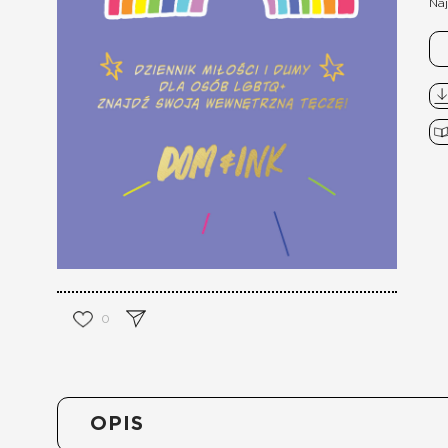
Naj
0
OPIS