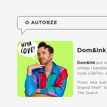
O AUTORZE
Dom&Ink
Dom&Ink
jest 
silniejsi i bar
osób LGBTQ+, św
Przez lata ilus
Shared Shelf” E
The Search.