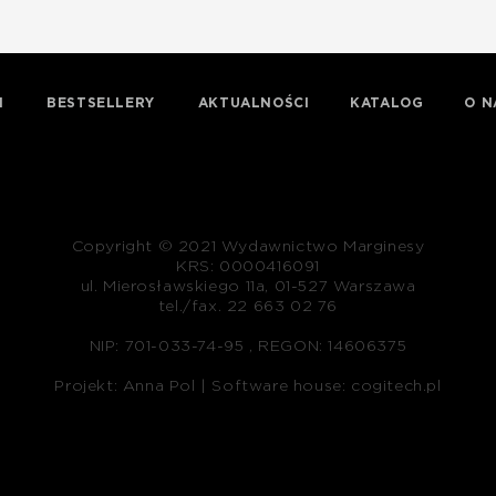
I
BESTSELLERY
AKTUALNOŚCI
KATALOG
O N
Copyright © 2021 Wydawnictwo Marginesy
KRS: 0000416091
ul. Mierosławskiego 11a, 01-527 Warszawa
tel./fax. 22 663 02 76
NIP: 701-033-74-95 , REGON: 14606375
Projekt: Anna Pol |
Software house: cogitech.pl