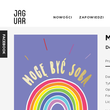
NOWOŚCI
ZAPOWIEDZI
FACEBOOK
M
D
Pr
Da
Ty
Op
Fo
Li