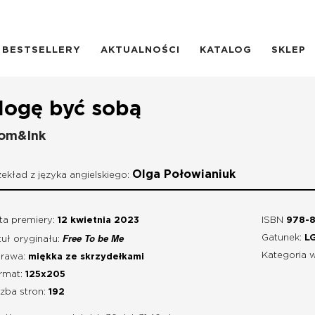
BESTSELLERY
AKTUALNOŚCI
KATALOG
SKLEP
ogę być sobą
om&Ink
Olga Połowianiuk
zekład z języka angielskiego:
ta premiery:
12 kwietnia 2023
ISBN
978-8
Free To be Me
Gatunek:
L
tuł oryginału:
Kategoria 
rawa:
miękka ze skrzydełkami
rmat:
125x205
czba stron:
192