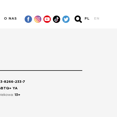
O NAS
PL
EN
3-8266-233-7
GBTQ+ YA
wiekowa:
13+