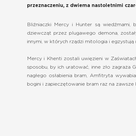
przeznaczeniu, z dwiema nastoletnimi czaro
Bliźniaczki Mercy i Hunter są wiedźmami, 
dziewcząt przez plugawego demona, zostały
innymi, w których rządzi mitologia i egzystują
Mercy i Khenti zostali uwięzieni w Zaświata
sposobu, by ich uratować, inne zło zagraża G
nagłego osłabienia bram, Amfitryta wywabi
bogini i zapieczętowanie bram raz na zawsze