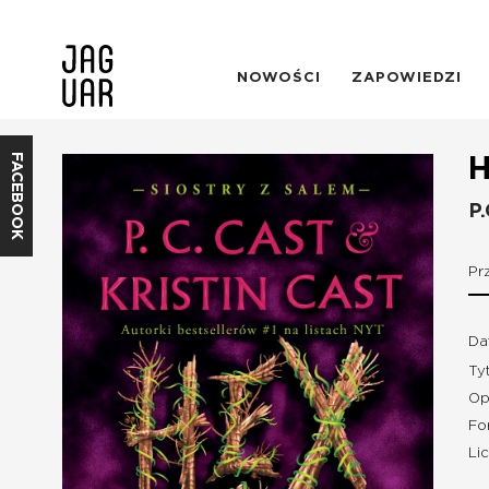
NOWOŚCI
ZAPOWIEDZI
FACEBOOK
H
P.
Pr
Da
Ty
Op
Fo
Li