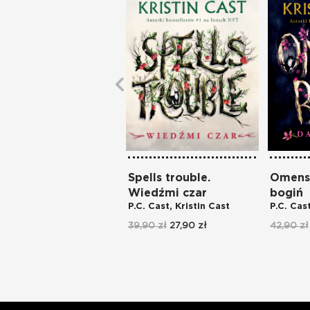
Spells trouble.
Omens 
Wiedźmi czar
bogiń
P.C. Cast
,
Kristin Cast
P.C. Cas
39,90 zł
27,90 zł
42,90 zł