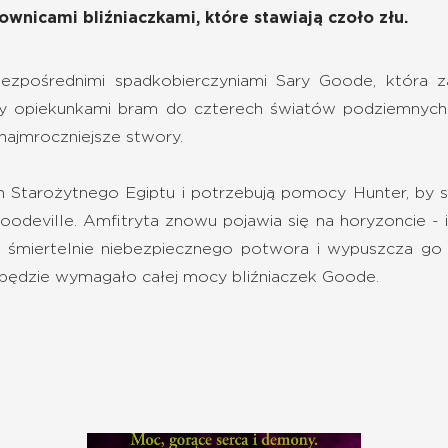
wnicami bliźniaczkami, które stawiają czoło złu.
bezpośrednimi spadkobierczyniami Sary Goode, która 
 opiekunkami bram do czterech światów podziemnych – 
 najmroczniejsze stwory.
ch Starożytnego Egiptu i potrzebują pomocy Hunter, by
oodeville. Amfitryta znowu pojawia się na horyzoncie - i
a śmiertelnie niebezpiecznego potwora i wypuszcza g
 będzie wymagało całej mocy bliźniaczek Goode.