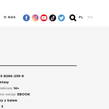
O NAS
PL
EN
3-8266-239-9
ntasy
wiekowa:
14+
ne wersje:
EBOOK
ry z Salem
:
3