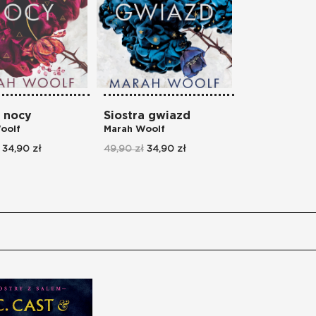
a nocy
Siostra gwiazd
oolf
Marah Woolf
34,90 zł
49,90 zł
34,90 zł