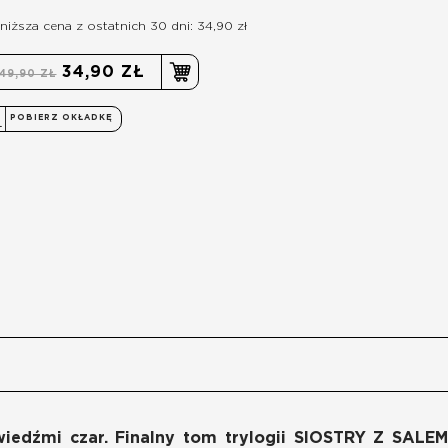
niższa cena z ostatnich 30 dni: 34,90 zł
34,90 ZŁ
49,90 ZŁ
POBIERZ OKŁADKĘ
edźmi czar. Finalny tom trylogii SIOSTRY Z SALEM, fa