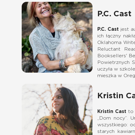
P.C. Cast
P.C. Cast
jest a
ich łączny nak
Oklahoma Write
Reluctant Rea
Booksellers' Bes
Powietrznych S
uczyła w szkole
mieszka w Orego
Kristin C
Kristin Cast
to 
„Dom nocy”. Ur
wszystkiego: od
starych kawiar