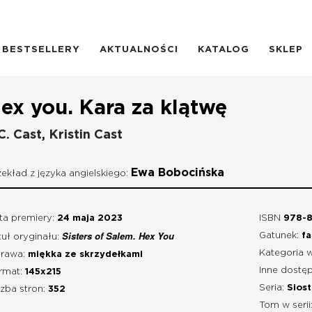
BESTSELLERY
AKTUALNOŚCI
KATALOG
SKLEP
ex you. Kara za klątwę
C. Cast
,
Kristin Cast
Ewa Bobocińska
zekład z języka angielskiego:
ta premiery:
24 maja 2023
ISBN
978-8
Sisters of Salem. Hex You
Gatunek:
fa
tuł oryginału:
Kategoria 
rawa:
miękka ze skrzydełkami
Inne dostęp
rmat:
145x215
Seria:
Siost
czba stron:
352
Tom w serii