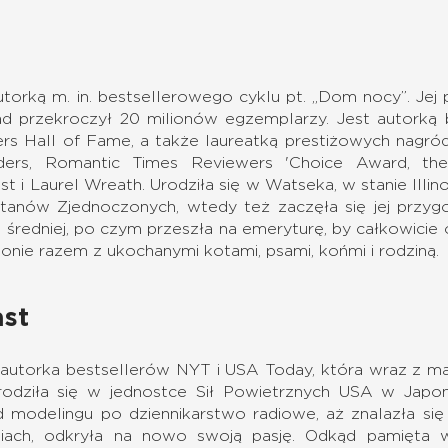
utorką m. in. bestsellerowego cyklu pt. „Dom nocy”. Jej
ład przekroczył 20 milionów egzemplarzy. Jest autorką
rs Hall of Fame, a także laureatką prestiżowych nagr
ders, Romantic Times Reviewers 'Choice Award, the
t i Laurel Wreath. Urodziła się w Watseka, w stanie Illino
tanów Zjednoczonych, wtedy też zaczęła się jej przygo
 średniej, po czym przeszła na emeryturę, by całkowicie 
nie razem z ukochanymi kotami, psami, końmi i rodziną.
ast
autorka bestsellerów NYT i USA Today, która wraz z matk
odziła się w jednostce Sił Powietrznych USA w Japon
 modelingu po dziennikarstwo radiowe, aż znalazła się
niach, odkryła na nowo swoją pasję. Odkąd pamięta 