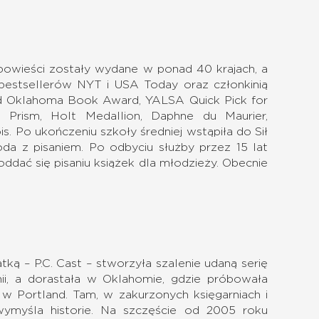
 powieści zostały wydane w ponad 40 krajach, a
 bestsellerów NYT i USA Today oraz członkinią
ód Oklahoma Book Award, YALSA Quick Pick for
 Prism, Holt Medallion, Daphne du Maurier,
is. Po ukończeniu szkoły średniej wstąpiła do Sił
da z pisaniem. Po odbyciu służby przez 15 lat
oddać się pisaniu książek dla młodzieży. Obecnie
ą – P.C. Cast – stworzyła szalenie udaną serię
ii, a dorastała w Oklahomie, gdzie próbowała
 w Portland. Tam, w zakurzonych księgarniach i
wymyśla historie. Na szczęście od 2005 roku