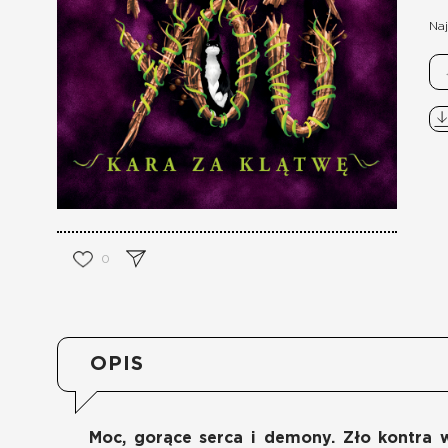
Naj
0
OPIS
Moc, gorące serca i demony. Zło kontra wi