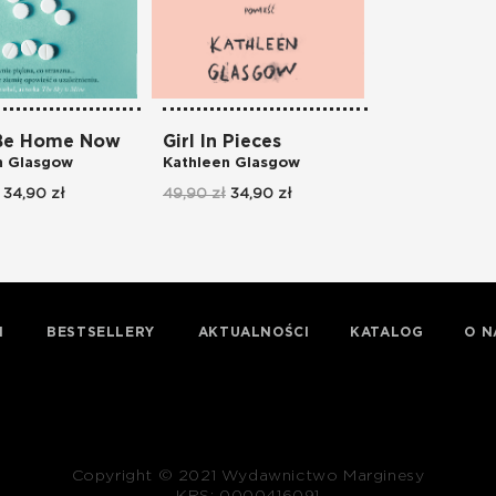
 Be Home Now
Girl In Pieces
n Glasgow
Kathleen Glasgow
34,90 zł
49,90 zł
34,90 zł
I
BESTSELLERY
AKTUALNOŚCI
KATALOG
O N
Copyright © 2021 Wydawnictwo Marginesy