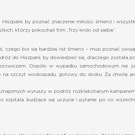
szpanii, by poznać znaczenie miłości, śmierci i wszyst
kich, którzy pokochali film „Trzy kroki od siebie”.
oś, czego boi się bardziej niż śmierci – musi poznać swoj
dróż do Hiszpanii, by dowiedzieć się, dlaczego została 
ezowiczem. Dopóki w wypadku samochodowym nie zabił
ę na szczyt wodospadu, gotowy do skoku. Za chwilę jedna
nieznajomych wyruszy w podróż rozklekotanym kamperem,
do szpitala, budzące się uczucie i pytanie: po co wszech