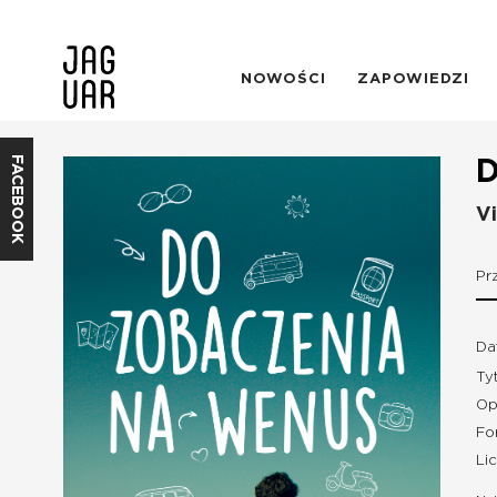
NOWOŚCI
ZAPOWIEDZI
FACEBOOK
D
Vi
Pr
Da
Ty
Op
Fo
Li