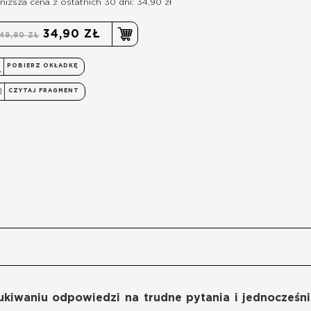
niższa cena z ostatnich 30 dni: 34,90 zł
34,90 ZŁ
49,90 ZŁ
POBIERZ OKŁADKĘ
CZYTAJ FRAGMENT
iwaniu odpowiedzi na trudne pytania i jednocześni