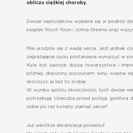
obliczu ciężkiej choroby.
Dwoje nastolatków wybiera się w podróż do Hi
książek Nicoli Yoon i Johna Greena oraz wszyst
Mia urodziła się z wadą serca. Jest jednak c
zagrażającej życiu, postanawia wyruszyć w po
Kyle był zawsze duszą towarzystwa i impr
później, dręczony poczuciem winy, wspina si
skoczysz, ja też to zrobię.
W wyniku splotu okoliczności, tych dwoje 
potrzebują. Ucieczka przed policją, gonitwa 
sobie po raz kolejny złamać serce?
Już wkrótce ekranizacja powieści!