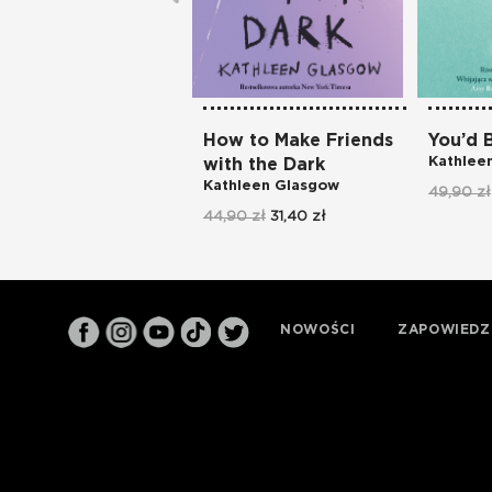
How to Make Friends
You’d
Kathlee
with the Dark
Kathleen Glasgow
49,90 zł
44,90 zł
31,40 zł
NOWOŚCI
ZAPOWIEDZ