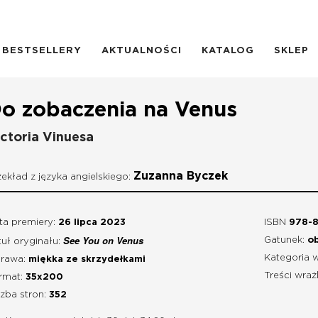
BESTSELLERY
AKTUALNOŚCI
KATALOG
SKLEP
o zobaczenia na Venus
ctoria Vinuesa
Zuzanna Byczek
zekład z języka angielskiego:
ta premiery:
26 lipca 2023
ISBN
978-8
See You on Venus
Gatunek:
o
tuł oryginału:
Kategoria 
rawa:
miękka ze skrzydełkami
Treści wraż
rmat:
35x200
czba stron:
352