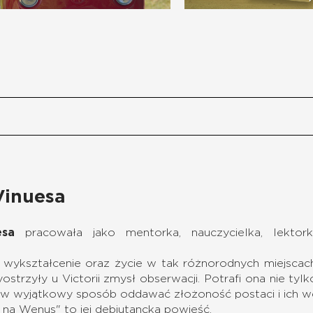
Vinuesa
esa
pracowała jako mentorka, nauczycielka, lektorka
wykształcenie oraz życie w tak różnorodnych miejscach ja
strzyły u Victorii zmysł obserwacji. Potrafi ona nie tylk
e w wyjątkowy sposób oddawać złożoność postaci i ich w
na Wenus" to jej debiutancka powieść.