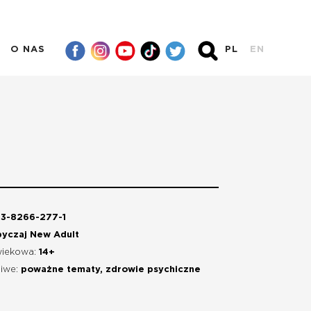
O NAS
PL
EN
3-8266-277-1
byczaj New Adult
wiekowa:
14+
liwe:
poważne tematy, zdrowie psychiczne