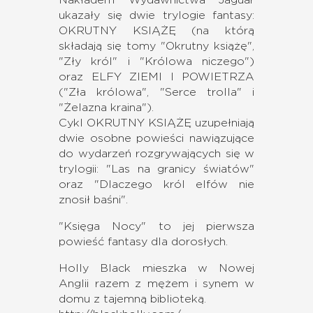
Nakładem Wydawnictwa Jaguar
ukazały się dwie trylogie fantasy:
OKRUTNY KSIĄŻĘ (na którą
składają się tomy "Okrutny książę",
"Zły król" i "Królowa niczego")
oraz ELFY ZIEMI I POWIETRZA
("Zła królowa", "Serce trolla" i
"Żelazna kraina").
Cykl OKRUTNY KSIĄŻĘ uzupełniają
dwie osobne powieści nawiązujące
do wydarzeń rozgrywających się w
trylogii: "Las na granicy światów"
oraz "Dlaczego król elfów nie
znosił baśni".
"Księga Nocy"
to jej pierwsza
powieść fantasy dla dorosłych
.
Holly Black mieszka w Nowej
Anglii razem z mężem i synem w
domu z tajemną biblioteką.