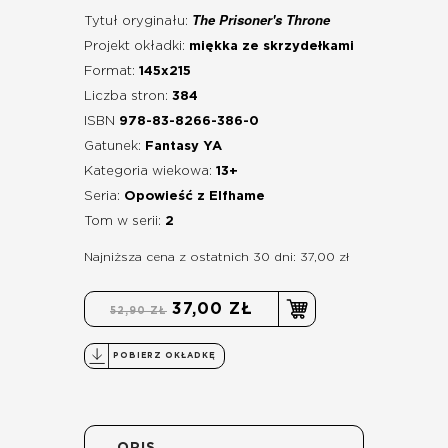
The Prisoner's Throne
Tytuł oryginału:
Projekt okładki:
miękka ze skrzydełkami
Format:
145x215
Liczba stron:
384
ISBN
978-83-8266-386-0
Gatunek:
Fantasy YA
Kategoria wiekowa:
13+
Seria:
Opowieść z Elfhame
Tom w serii:
2
Najniższa cena z ostatnich 30 dni: 37,00 zł
37,00 ZŁ
52,90 ZŁ
POBIERZ OKŁADKĘ