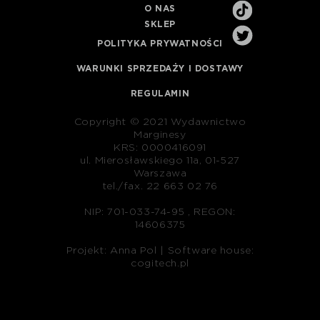
O NAS
SKLEP
POLITYKA PRYWATNOŚCI
WARUNKI SPRZEDAŻY I DOSTAWY
REGULAMIN
Copyright © 2021 Wydawnictwo
Marginesy
KRS: 0000416091
ul. Mierosławskiego 11a, 01-527
Warszawa
tel./fax. 22 663 02 76
NIP: 701-033-74-95 , REGON:
14606375
Projekt: Anna Pol |
Software house:
cogitech.pl