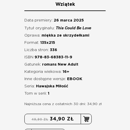
Wziątek
Data premiery:
26 marca 2025
This Could Be Love
Tytuł oryginału:
Oprawa:
miękka ze skrzydełkami
Format:
135x215
Liczba stron:
336
ISBN
978-83-68383-11-9
Gatunek:
romans New Adult
Kategoria wiekowa:
16+
Inne dostępne wersje:
EBOOK
Seria:
Hawajska Miłość
Tom w serii:
1
Najniższa cena z ostatnich 30 dni: 34,90 zł
34,90 ZŁ
49,90 ZŁ