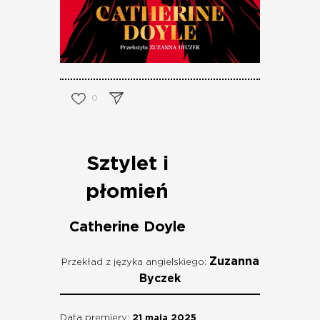
0
Sztylet i
płomień
Catherine Doyle
Zuzanna
Przekład z języka angielskiego:
Byczek
Data premiery:
21 maja 2025