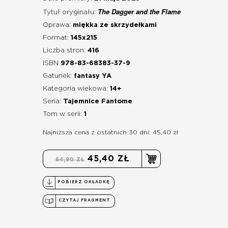
The Dagger and the Flame
Tytuł oryginału:
Oprawa:
miękka ze skrzydełkami
Format:
145x215
Liczba stron:
416
ISBN
978-83-68383-37-9
Gatunek:
fantasy YA
Kategoria wiekowa:
14+
Seria:
Tajemnice Fantome
Tom w serii:
1
Najniższa cena z ostatnich 30 dni: 45,40 zł
45,40 ZŁ
64,90 ZŁ
POBIERZ OKŁADKĘ
CZYTAJ FRAGMENT