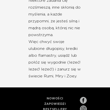
Niektóre zadania cię
rozśmieszą, inne skłonią do
myślenia, a każde
przypomni, że jesteś silną i
mądrą osobą, której nic nie
powstrzyma.
Więc chwyć swoje
ulubione długopisy, kredki
albo flamastry, usiądź lub
połóż się wygodnie (leżeć!
leżeć! leżeć!) i zanurz się w
świecie Rumi, Miry i Zoey.
NOWOŚCI
ZAPOWIEDZI
BESTSELLERY