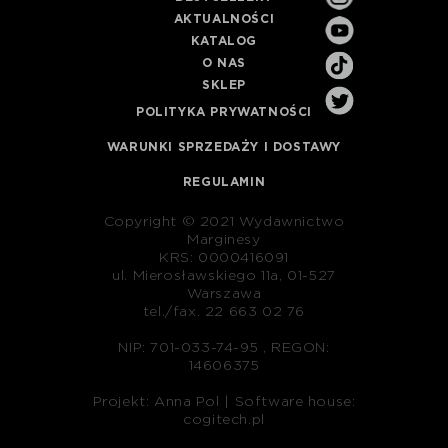
AKTUALNOŚCI
KATALOG
O NAS
SKLEP
POLITYKA PRYWATNOŚCI
WARUNKI SPRZEDAŻY I DOSTAWY
REGULAMIN
Copyright © 2021 Wydawnictwo
Marginesy
KRS: 0000416091
ul. Mierosławskiego 11a, 01-527
Warszawa
tel./fax. 22 663 02 76
NIP: 701-033-74-95 , REGON:
14606375
Projekt: Anna Pol |
Software house:
cogitech.pl