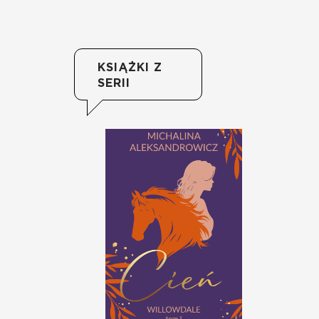
KSIĄŻKI Z
SERII