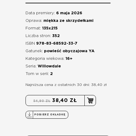
Data premiery:
6 maja 2026
Oprawa:
miękka ze skrzydełkami
Format:
135x215
Liczba stron:
352
ISBN
978-83-68592-33-7
Gatunek:
powieść obyczajowa YA
Kategoria wiekowa:
16+
Seria:
Willowdale
Tom w serii:
2
Najniższa cena z ostatnich 30 dni: 38,40 zł
38,40 ZŁ
54,90 ZŁ
POBIERZ OKŁADKĘ