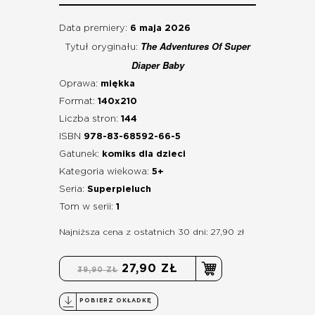
Data premiery:
6 maja 2026
The Adventures Of Super
Tytuł oryginału:
Diaper Baby
Oprawa:
miękka
Format:
140x210
Liczba stron:
144
ISBN
978-83-68592-66-5
Gatunek:
komiks dla dzieci
Kategoria wiekowa:
5+
Seria:
Superpieluch
Tom w serii:
1
Najniższa cena z ostatnich 30 dni: 27,90 zł
27,90 ZŁ
39,90 ZŁ
POBIERZ OKŁADKĘ