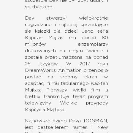
szczęście Dav nie był zbyt dobrym
słuchaczem.
Dav stworzył wielokrotnie
nagradzane i najlepiej sprzedające
się książki dla dzieci. Jego seria
Kapitan Majtas ma ponad 80
milionów egzemplarzy
drukowanych na całym świecie i
została przetłumaczona na ponad
28 języków. W 2017 roku
DreamWorks Animation przeniosło
postać na srebrny ekran w
adaptacji filmu fabularnego Kapitan
Majtas: Pierwszy wielki film a
Netflix transmituje teraz program
telewizyjny Wielkie przygody
Kapitana Majtasa.
Najnowsze dzieło Dava, DOGMAN,
jest bestsellerem numer 1 New