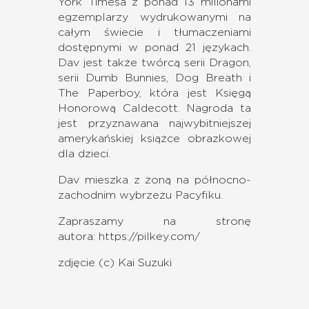
York Timesa z ponad 13 milionami
egzemplarzy wydrukowanymi na
całym świecie i tłumaczeniami
dostępnymi w ponad 21 językach.
Dav jest także twórcą serii Dragon,
serii Dumb Bunnies, Dog Breath i
The Paperboy, która jest Księgą
Honorową Caldecott. Nagroda ta
jest przyznawana najwybitniejszej
amerykańskiej książce obrazkowej
dla dzieci.
Dav mieszka z żoną na północno-
zachodnim wybrzeżu Pacyfiku.
Zapraszamy na stronę
autora:
https://pilkey.com/
zdjęcie (c) Kai Suzuki