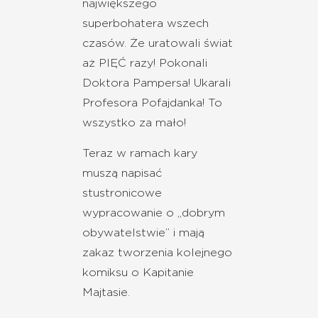
największego
superbohatera wszech
czasów. Że uratowali świat
aż PIĘĆ razy! Pokonali
Doktora Pampersa! Ukarali
Profesora Pofajdanka! To
wszystko za mało!
Teraz w ramach kary
muszą napisać
stustronicowe
wypracowanie o „dobrym
obywatelstwie” i mają
zakaz tworzenia kolejnego
komiksu o Kapitanie
Majtasie.