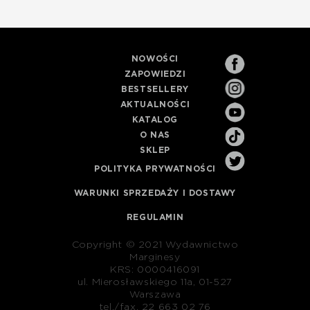
NOWOŚCI
ZAPOWIEDZI
BESTSELLERY
AKTUALNOŚCI
KATALOG
O NAS
SKLEP
POLITYKA PRYWATNOŚCI
WARUNKI SPRZEDAŻY I DOSTAWY
REGULAMIN
Copyright © 2021 Wydawnictwo
Marginesy
KRS: 0000416091
ul. Mierosławskiego 11a, 01-527
Warszawa
tel./fax. 22 663 02 76