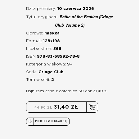
Data premiery:
10 czerwca 2026
Battle of the Besties (Cringe
Tytuł oryginału:
Club Volume 2)
Oprawa:
miękka
Format:
128x198
Liczba stron:
368
ISBN
978-83-68592-78-8
Kategoria wiekowa:
9+
Seria:
Cringe Club
Tom w serii:
2
Najniższa cena z ostatnich 30 dni: 31,40 zł
31,40 ZŁ
44,90 ZŁ
POBIERZ OKŁADKĘ