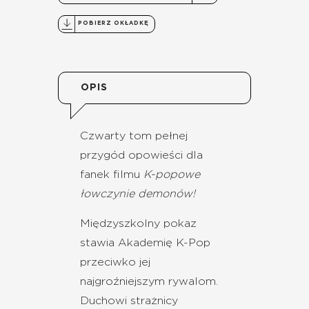
POBIERZ OKŁADKĘ
OPIS
Czwarty tom pełnej
przygód opowieści dla
fanek filmu
K-popowe
łowczynie demonów!
Międzyszkolny pokaz
stawia Akademię K-Pop
przeciwko jej
najgroźniejszym rywalom.
Duchowi strażnicy