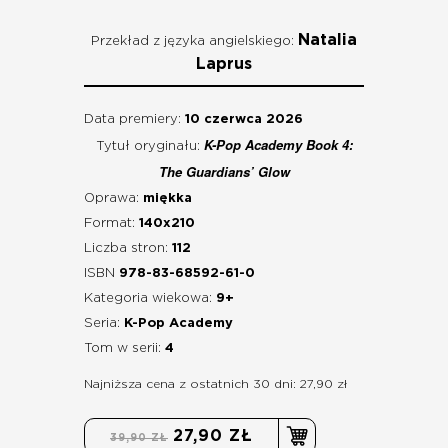
Natalia
Przekład z języka angielskiego:
Laprus
Data premiery:
10 czerwca 2026
K-Pop Academy Book 4:
Tytuł oryginału:
The Guardians’ Glow
Oprawa:
miękka
Format:
140x210
Liczba stron:
112
ISBN
978-83-68592-61-0
Kategoria wiekowa:
9+
Seria:
K-Pop Academy
Tom w serii:
4
Najniższa cena z ostatnich 30 dni: 27,90 zł
27,90 ZŁ
39,90 ZŁ