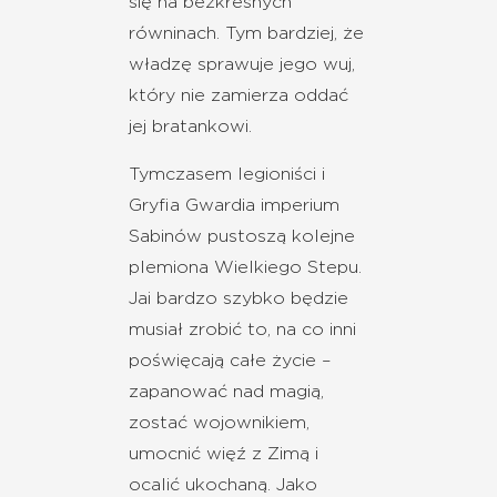
się na bezkresnych
równinach. Tym bardziej, że
władzę sprawuje jego wuj,
który nie zamierza oddać
jej bratankowi.
Tymczasem legioniści i
Gryfia Gwardia imperium
Sabinów pustoszą kolejne
plemiona Wielkiego Stepu.
Jai bardzo szybko będzie
musiał zrobić to, na co inni
poświęcają całe życie –
zapanować nad magią,
zostać wojownikiem,
umocnić więź z Zimą i
ocalić ukochaną. Jako