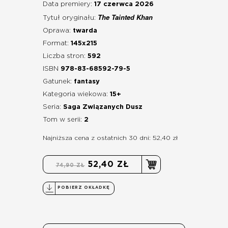
Data premiery:
17 czerwca 2026
The Tainted Khan
Tytuł oryginału:
Oprawa:
twarda
Format:
145x215
Liczba stron:
592
ISBN
978-83-68592-79-5
Gatunek:
fantasy
Kategoria wiekowa:
15+
Seria:
Saga Związanych Dusz
Tom w serii:
2
Najniższa cena z ostatnich 30 dni: 52,40 zł
52,40 ZŁ
74,90 ZŁ
POBIERZ OKŁADKĘ