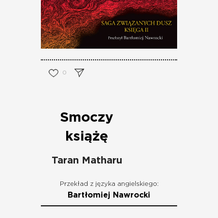
0
Smoczy
książę
Taran Matharu
Przekład z języka angielskiego:
Bartłomiej Nawrocki