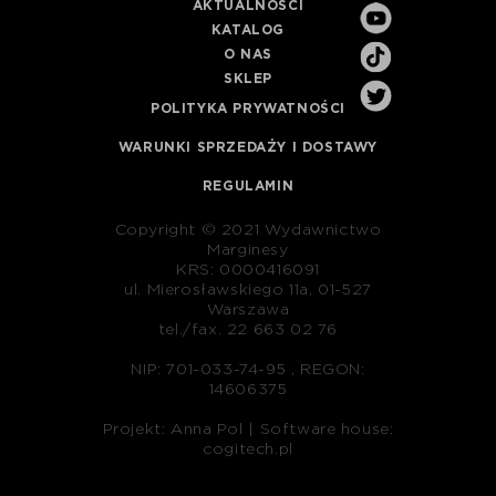
AKTUALNOŚCI
KATALOG
O NAS
SKLEP
POLITYKA PRYWATNOŚCI
WARUNKI SPRZEDAŻY I DOSTAWY
REGULAMIN
Copyright © 2021 Wydawnictwo
Marginesy
KRS: 0000416091
ul. Mierosławskiego 11a, 01-527
Warszawa
tel./fax. 22 663 02 76
NIP: 701-033-74-95 , REGON:
14606375
Projekt: Anna Pol |
Software house:
cogitech.pl