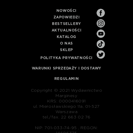
NOWOŚCI
ZAPOWIEDZI
BESTSELLERY
AKTUALNOŚCI
KATALOG
O NAS
SKLEP
POLITYKA PRYWATNOŚCI
WARUNKI SPRZEDAŻY I DOSTAWY
REGULAMIN
Copyright © 2021 Wydawnictwo
Marginesy
KRS: 0000416091
ul. Mierosławskiego 11a, 01-527
Warszawa
tel./fax. 22 663 02 76
NIP: 701-033-74-95 , REGON: