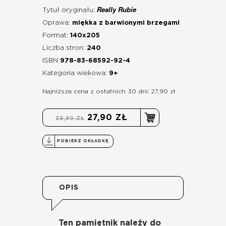
Really Rubie
Tytuł oryginału:
Oprawa:
miękka z barwionymi brzegami
Format:
140x205
Liczba stron:
240
ISBN
978-83-68592-92-4
Kategoria wiekowa:
9+
Najniższa cena z ostatnich 30 dni: 27,90 zł
27,90 ZŁ
39,90 ZŁ
POBIERZ OKŁADKĘ
OPIS
Ten pamiętnik należy do