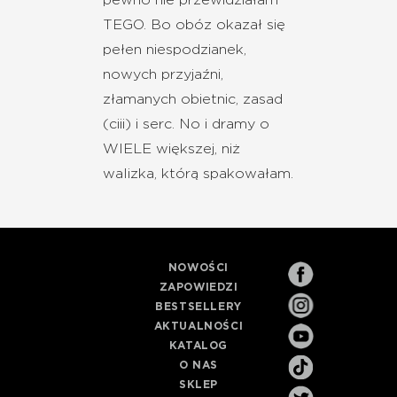
pewno nie przewidziałam
TEGO. Bo obóz okazał się
pełen niespodzianek,
nowych przyjaźni,
złamanych obietnic, zasad
(ciii) i serc. No i dramy o
WIELE większej, niż
walizka, którą spakowałam.
NOWOŚCI
ZAPOWIEDZI
BESTSELLERY
AKTUALNOŚCI
KATALOG
O NAS
SKLEP