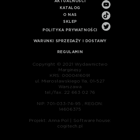
AKTUALNOŚCI
KATALOG
O NAS
SKLEP
POLITYKA PRYWATNOŚCI
WARUNKI SPRZEDAŻY I DOSTAWY
REGULAMIN
Copyright © 2021 Wydawnictwo
Marginesy
KRS: 0000416091
ul. Mierosławskiego 11a, 01-527
Warszawa
tel./fax. 22 663 02 76
NIP: 701-033-74-95 , REGON:
14606375
Projekt: Anna Pol |
Software house:
cogitech.pl