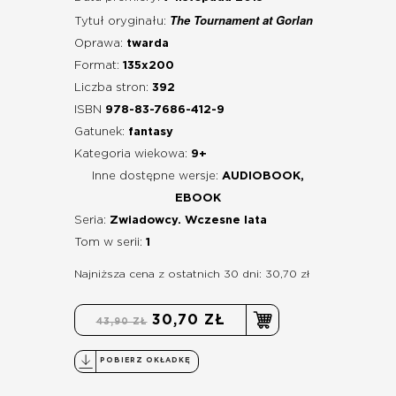
The Tournament at Gorlan
Tytuł oryginału:
Oprawa:
twarda
Format:
135x200
Liczba stron:
392
ISBN
978-83-7686-412-9
Gatunek:
fantasy
Kategoria wiekowa:
9+
Inne dostępne wersje:
AUDIOBOOK,
EBOOK
Seria:
Zwiadowcy. Wczesne lata
Tom w serii:
1
Najniższa cena z ostatnich 30 dni: 30,70 zł
30,70 ZŁ
43,90 ZŁ
POBIERZ OKŁADKĘ