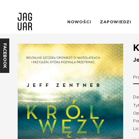
NOWOŚCI
ZAPOWIEDZI
FACEBOOK
K
Je
Pr
Da
Ty
Op
Fo
Li