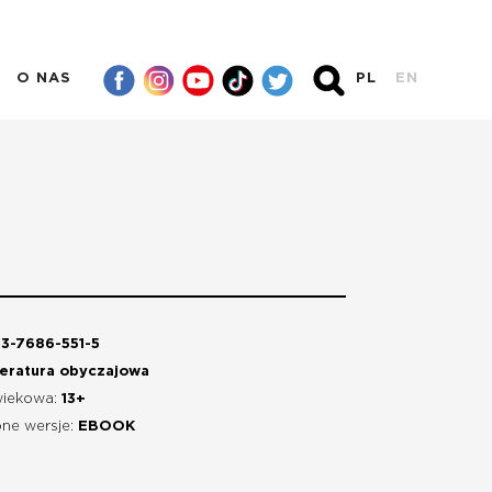
O NAS
PL
EN
3-7686-551-5
teratura obyczajowa
wiekowa:
13+
ne wersje:
EBOOK