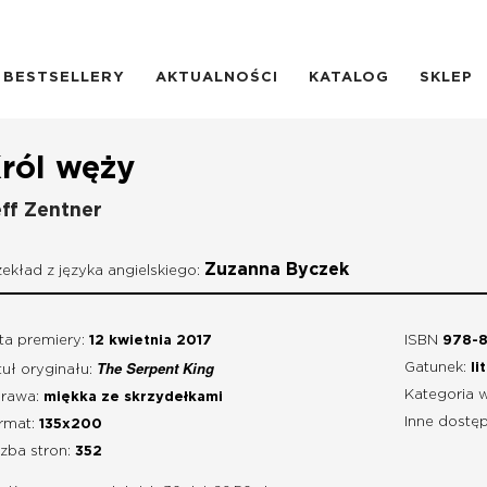
BESTSELLERY
AKTUALNOŚCI
KATALOG
SKLEP
ról węży
ff Zentner
Zuzanna Byczek
zekład z języka angielskiego:
ta premiery:
12 kwietnia 2017
ISBN
978-8
The Serpent King
Gatunek:
li
tuł oryginału:
Kategoria 
rawa:
miękka ze skrzydełkami
Inne dostęp
rmat:
135x200
czba stron:
352