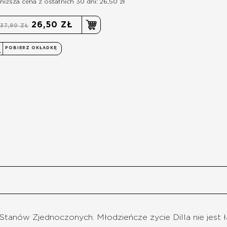
niższa cena z ostatnich 30 dni: 26,50 zł
26,50 ZŁ
37,90 ZŁ
POBIERZ OKŁADKĘ
tanów Zjednoczonych. Młodzieńcze życie Dilla nie jest ł