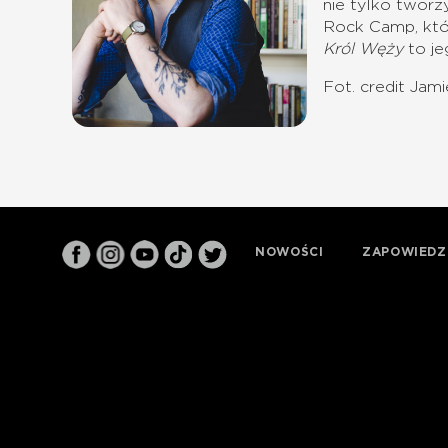
nie tylko twor
Rock Camp, któr
Król Węży
to je
Fot. credit Jam
NOWOŚCI
ZAPOWIEDZ