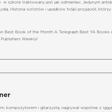
 w szkole traktowany jest jak odmieniec. Jedynym antido
Lydią. Historia wzlotów i upadków trójki przyjaciół, któr
n Best Book of the Month A Telegraph Best YA Books o
 Publishers Weekly!
ner
em, kompozytorem i gitarzystą, nagrywał wspólnie z Igg