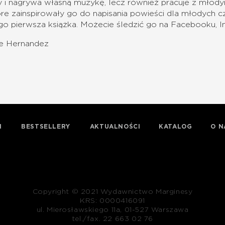
zy i nagrywa własną muzykę, lecz również pracuje z mł
e zainspirowały go do napisania powieści dla młodych cz
go pierwsza książka. Możecie śledzić go na Facebooku, In
ie Hernandez
I
BESTSELLERY
AKTUALNOŚCI
KATALOG
O N
Copyright © 2021 Wydawnictwo Marginesy
KRS: 0000416091
ul. Mierosławskiego 11a, 01-527 Warszawa
tel./fax. 22 663 02 76