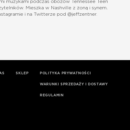
odymi muzykami podczas obozów Tennessee Teen
ytelników. Mieszka w Nashville z żoną i synem
.
stagramie i na Twitterze pod @jeffzentner.
AS
SKLEP
POLITYKA PRYWATNOŚCI
WARUNKI SPRZEDAŻY I DOSTAWY
REGULAMIN