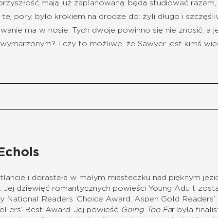
n, przyszłość mają już zaplanowaną: będą studiować razem
ej pory, było krokiem na drodze do: żyli długo i szczęś
nie ma w nosie. Tych dwoje powinno się nie znosić, a je
wymarzonym? I czy to możliwe, że Sawyer jest kimś wię
Echols
Atlancie i dorastała w małym miasteczku nad pięknym jezi
.
Jej dziewięć romantycznych powieści Young Adult zosta
y National Readers ’Choice Award, Aspen Gold Readers’ 
llers’ Best Award.
Jej powieść
Going Too Fa
r była fina