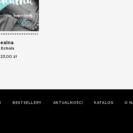
dealna
 Echols
23,00 zł
I
BESTSELLERY
AKTUALNOŚCI
KATALOG
O N