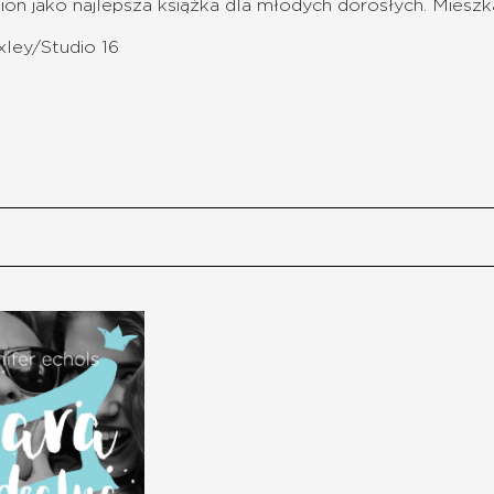
tion jako najlepsza książka dla młodych dorosłych.
Mieszk
xley/Studio 16