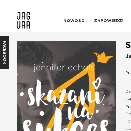
NOWOŚCI
ZAPOWIEDZI
FACEBOOK
S
Je
Pr
Da
Ty
Pro
Op
Fo
Li