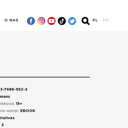
O NAS
PL
EN
3-7686-552-2
omans
wiekowa:
15+
ne wersje:
EBOOK
rlatives
:
3