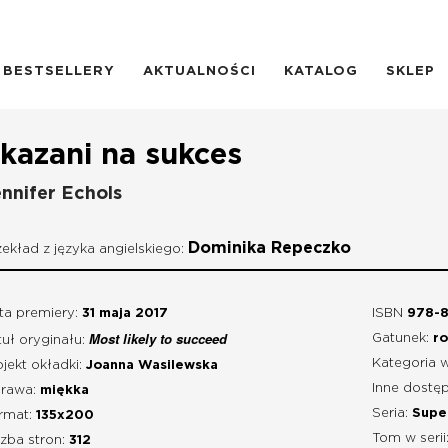
BESTSELLERY
AKTUALNOŚCI
KATALOG
SKLEP
kazani na sukces
nnifer Echols
Dominika Repeczko
zekład z języka angielskiego:
ta premiery:
31 maja 2017
ISBN
978-8
Most likely to succeed
Gatunek:
r
tuł oryginału:
Kategoria 
jekt okładki:
Joanna Wasilewska
Inne dostęp
rawa:
miękka
Seria:
Supe
rmat:
135x200
Tom w serii
czba stron:
312