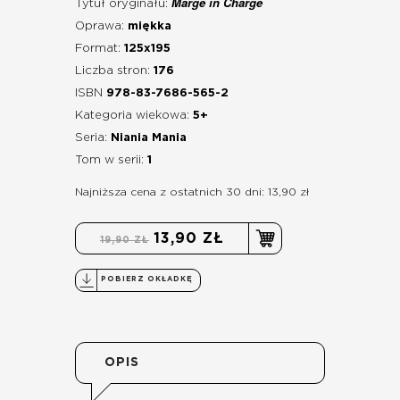
Marge in Charge
Tytuł oryginału:
Oprawa:
miękka
Format:
125x195
Liczba stron:
176
ISBN
978-83-7686-565-2
Kategoria wiekowa:
5+
Seria:
Niania Mania
Tom w serii:
1
Najniższa cena z ostatnich 30 dni: 13,90 zł
13,90 ZŁ
19,90 ZŁ
POBIERZ OKŁADKĘ
OPIS