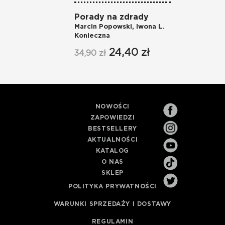
Porady na zdrady
Zł
Marcin Popowski
,
Iwona L.
Kr
Konieczna
37
24,40 zł
34,90 zł
NOWOŚCI
ZAPOWIEDZI
BESTSELLERY
AKTUALNOŚCI
KATALOG
O NAS
SKLEP
POLITYKA PRYWATNOŚCI
WARUNKI SPRZEDAŻY I DOSTAWY
REGULAMIN