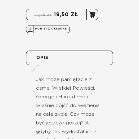
19,50 ZŁ
27,90 ZŁ
POBIERZ OKŁADKĘ
OPIS
Jak może pamiętacie z
ósmej Wielkiej Powieści,
George i Harold mieli
właśnie pójść do więzienia
na całe życie. Czy może
być jeszcze gorzej? A
gdyby tak wydostał ich z