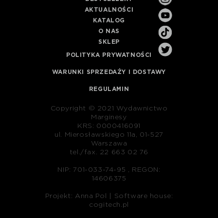
AKTUALNOŚCI
KATALOG
O NAS
SKLEP
POLITYKA PRYWATNOŚCI
WARUNKI SPRZEDAŻY I DOSTAWY
REGULAMIN
Copyright © 2021 Wydawnictwo
Marginesy
KRS: 0000416091
ul. Mierosławskiego 11a, 01-527
Warszawa
tel./fax. 22 663 02 76
NIP: 701-033-74-95 , REGON:
14606375
Projekt: Anna Pol |
Software house:
cogitech.pl