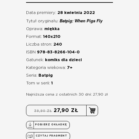
Data premiery:
28 kwietnia 2022
Batpig: When Pigs Fly
Tytuł oryginału:
Oprawa:
miękka
Format:
140x210
Liczba stron:
240
ISBN
978-83-8266-104-0
Gatunek:
komiks dla dzieci
Kategoria wiekowa:
7+
Seria:
Batpig
Tom w serii:
1
Najniższa cena z ostatnich 30 dni: 27,90 zł
27,90 ZŁ
39,90 ZŁ
POBIERZ OKŁADKĘ
CZYTAJ FRAGMENT