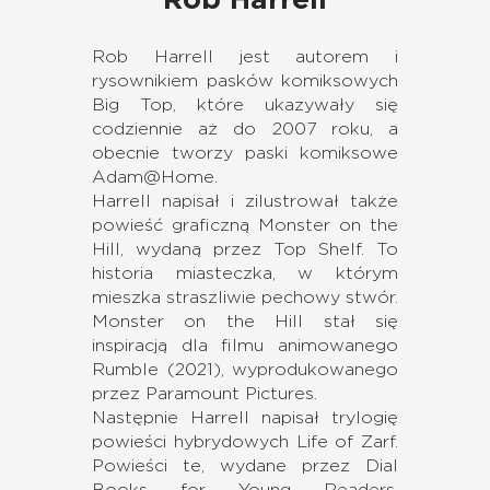
Rob Harrell
Rob Harrell jest autorem i
rysownikiem pasków komiksowych
Big Top, które ukazywały się
codziennie aż do 2007 roku, a
obecnie tworzy paski komiksowe
Adam@Home.
Harrell napisał i zilustrował także
powieść graficzną Monster on the
Hill, wydaną przez Top Shelf. To
historia miasteczka, w którym
mieszka straszliwie pechowy stwór.
Monster on the Hill stał się
inspiracją dla filmu animowanego
Rumble (2021), wyprodukowanego
przez Paramount Pictures.
Następnie Harrell napisał trylogię
powieści hybrydowych Life of Zarf.
Powieści te, wydane przez Dial
Books for Young Readers,