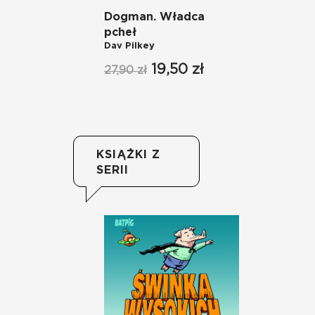
Dogman. Władca
Do
Da
pcheł
Dav Pilkey
27
19,50 zł
27,90 zł
KSIĄŻKI Z
SERII