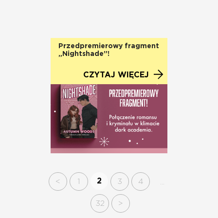
Przedpremierowy fragment
„Nightshade”!
CZYTAJ WIĘCEJ
2
<
1
3
4
...
32
>