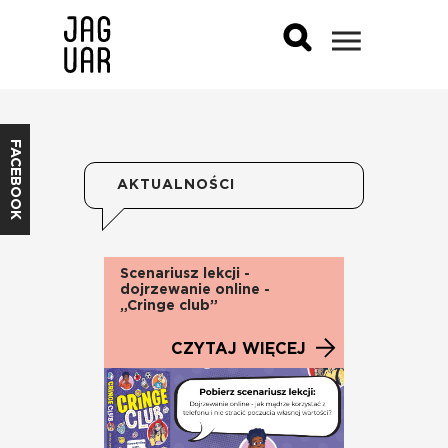
FACEBOOK
AKTUALNOŚCI
Scenariusz lekcji -
dojrzewanie online -
„Cringe club”
CZYTAJ WIĘCEJ