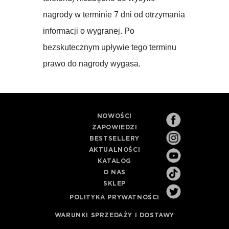
nagrody w terminie 7 dni od otrzymania
informacji o wygranej. Po
bezskutecznym upływie tego terminu
prawo do nagrody wygasa.
NOWOŚCI
ZAPOWIEDZI
BESTSELLERY
AKTUALNOŚCI
KATALOG
O NAS
SKLEP
POLITYKA PRYWATNOŚCI
WARUNKI SPRZEDAŻY I DOSTAWY