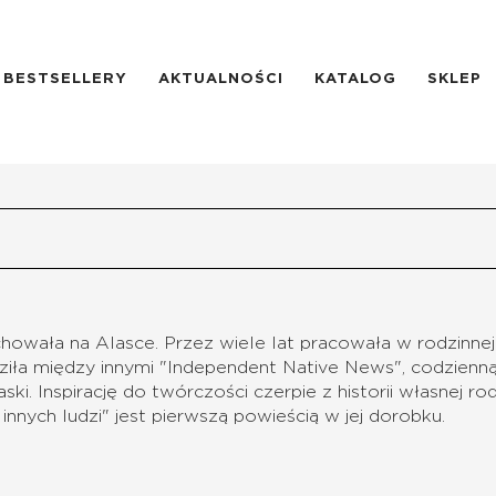
BESTSELLERY
AKTUALNOŚCI
KATALOG
SKLEP
ychowała na Alasce. Przez wiele lat pracowała w rodzinnej
ziła między innymi "Independent Native News", codzienn
ki. Inspirację do twórczości czerpie z historii własnej ro
nych ludzi" jest pierwszą powieścią w jej dorobku.