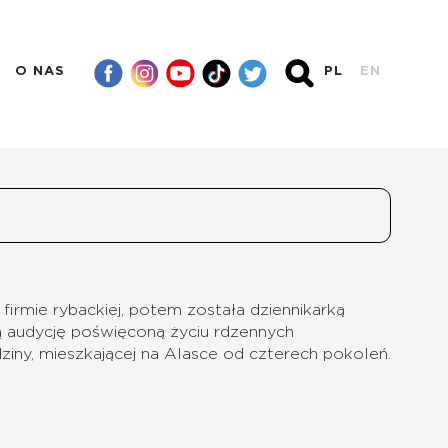
O NAS
PL
EN
 firmie rybackiej, potem została dziennikarką
ą audycję poświęconą życiu rdzennych
dziny, mieszkającej na Alasce od czterech pokoleń.