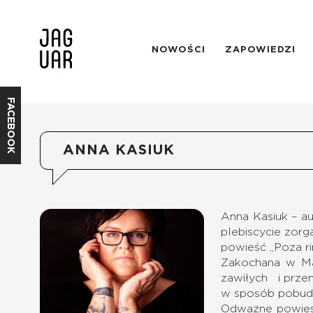
NOWOŚCI
ZAPOWIEDZI
FACEBOOK
ANNA KASIUK
Anna Kasiuk – au
plebiscycie zor
powieść „Poza rin
Zakochana w Maz
zawiłych i przen
w sposób pobudz
Odważne powieśc