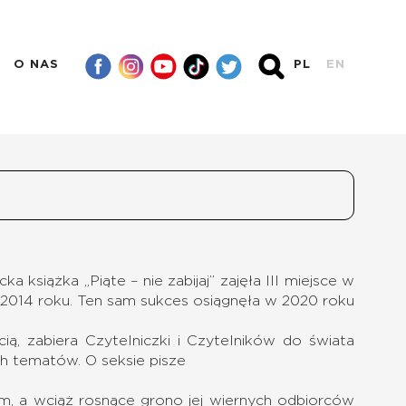
O NAS
PL
EN
 książka „Piąte – nie zabijaj” zajęła III miejsce w
 2014 roku. Ten sam sukces osiągnęła w 2020 roku
ią, zabiera Czytelniczki i Czytelników do świata
ch tematów. O seksie pisze
m, a wciąż rosnące grono jej wiernych odbiorców