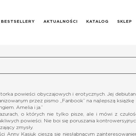
BESTSELLERY
AKTUALNOŚCI
KATALOG
SKLEP
torka powieści obyczajowych i erotycznych. Jej debiutancka
ganizowanym przez pismo „Fanbook” na najlepszą książkę
giem. Amelia i ja.”
urach, o których nie tylko pisze, ale i mówi z czułośc
ikliwych powieści. Nie boi się poruszania kontrowersyjny
ający zmysły.
i Anny Kasiuk cieszą się niesłabnącym zainteresowanie