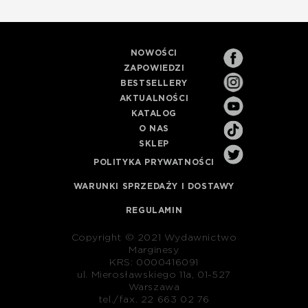
NOWOŚCI
ZAPOWIEDZI
BESTSELLERY
AKTUALNOŚCI
KATALOG
O NAS
SKLEP
POLITYKA PRYWATNOŚCI
WARUNKI SPRZEDAŻY I DOSTAWY
REGULAMIN
Copyright © 2021 Wydawnictwo
Marginesy
KRS: 0000416091
ul. Mierosławskiego 11a, 01-527
Warszawa
tel./fax. 22 663 02 76