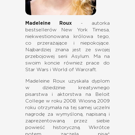
Madeleine Roux
- autorka
bestsellerów New York Timesa,
niekwestionowana królowa tego,
co przerażające i niepokojące.
Najbardziej znana jest ze swojej
przebojowej serii Asylum. Ma na
swoim koncie również prace do
Star Wars i World of Warcraft.
Madeleine Roux uzyskała dyplom
w dziedzinie kreatywnego
pisarstwa i aktorstwa na Beloit
College w roku 2008. Wiosną 2009
roku otrzymała na tej samej uczelni
nagrodę za wymyśloną, napisaną i
zaprezentowaną przez siebie
powieść historyczną. Wkrótce
potem zaczęła pisać