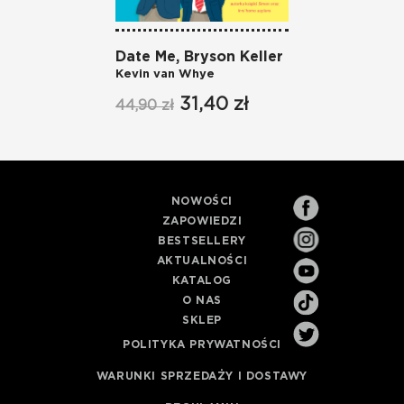
Date Me, Bryson Keller
Nate
Kevin van Whye
Kevin
31,40 zł
44,90 zł
44,9
NOWOŚCI
ZAPOWIEDZI
BESTSELLERY
AKTUALNOŚCI
KATALOG
O NAS
SKLEP
POLITYKA PRYWATNOŚCI
WARUNKI SPRZEDAŻY I DOSTAWY