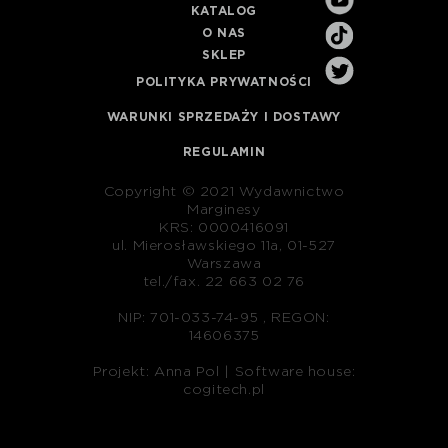
KATALOG
O NAS
SKLEP
POLITYKA PRYWATNOŚCI
WARUNKI SPRZEDAŻY I DOSTAWY
REGULAMIN
Copyright © 2021 Wydawnictwo
Marginesy
KRS: 0000416091
ul. Mierosławskiego 11a, 01-527
Warszawa
tel./fax. 22 663 02 76
NIP: 701-033-74-95 , REGON:
14606375
Projekt: Anna Pol |
Software house:
cogitech.pl