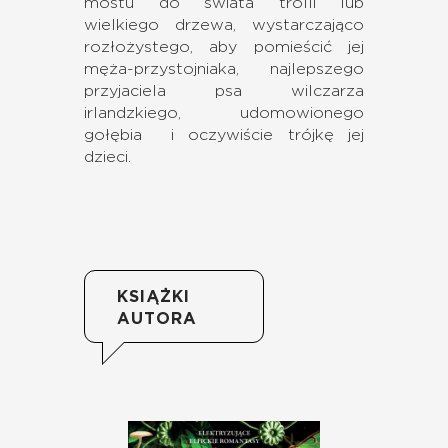
mostu do świata trolli lub
wielkiego drzewa, wystarczająco
rozłożystego, aby pomieścić jej
męża-przystojniaka, najlepszego
przyjaciela psa wilczarza
irlandzkiego, udomowionego
gołębia i oczywiście trójkę jej
dzieci.
KSIĄŻKI
AUTORA