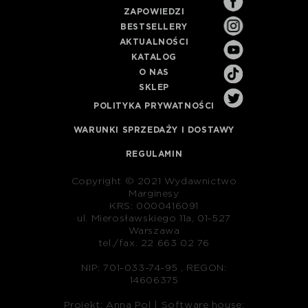
ZAPOWIEDZI
BESTSELLERY
AKTUALNOŚCI
KATALOG
O NAS
SKLEP
POLITYKA PRYWATNOŚCI
WARUNKI SPRZEDAŻY I DOSTAWY
REGULAMIN
Copyright © 2021 Wydawnictwo
Marginesy
KRS: 0000416091
ul. Mierosławskiego 11a, 01-527
Warszawa
tel./fax. 22 663 02 76
NIP: 701-033-74-95 , REGON:
14606375
Projekt: Anna Pol |
Software house: