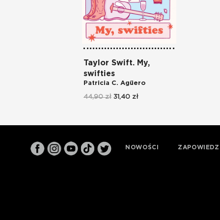
Taylor Swift. My,
swifties
Patricia C. Agüero
44,90 zł
31,40 zł
NOWOŚCI
ZAPOWIEDZ