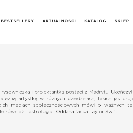
BESTSELLERY
AKTUALNOŚCI
KATALOG
SKLEP
ą, rysowniczką i projektantką postaci z Madrytu. Ukończy
zależną artystką w różnych dziedzinach, takich jak proje
ich mediach społecznościowych mówi o ważnych tema
le również… astrologia. Oddana fanka Taylor Swift.