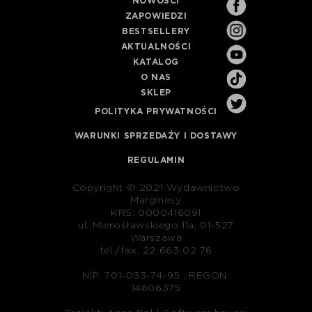
NOWOŚCI
ZAPOWIEDZI
BESTSELLERY
AKTUALNOŚCI
KATALOG
O NAS
SKLEP
POLITYKA PRYWATNOŚCI
WARUNKI SPRZEDAŻY I DOSTAWY
REGULAMIN
Copyright © 2021 Wydawnictwo
Marginesy
KRS: 0000416091
ul. Mierosławskiego 11a, 01-527
Warszawa
tel./fax. 22 663 02 76
NIP: 701-033-74-95 , REGON:
14606375