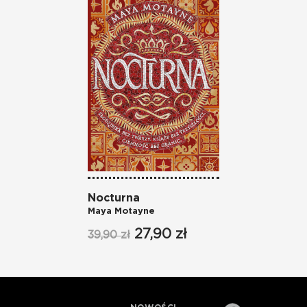
Nocturna
Ocul
Maya Motayne
Maya
27,90 zł
39,90 zł
43,90