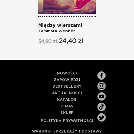
Między wierszami
Tam 
Tammara Webber
Tamm
24,40 zł
34,90 zł
34,90
NOWOŚCI
ZAPOWIEDZI
BESTSELLERY
AKTUALNOŚCI
KATALOG
O NAS
SKLEP
POLITYKA PRYWATNOŚCI
WARUNKI SPRZEDAŻY I DOSTAWY