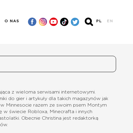
O NAS
PL
EN
ująca z wieloma serwisami internetowymi.
iki do gier i artykuły dla takich magazynów jak
ka w Minnesocie razem ze swoim psem Montym
ię w świecie Robloxa, Minecrafta i innych
stolatki. Obecnie Christina jest redaktorką
nów.