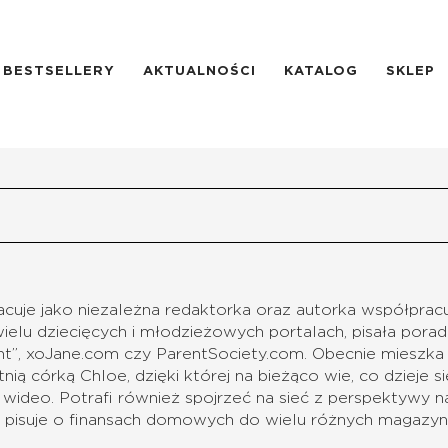
BESTSELLERY
AKTUALNOŚCI
KATALOG
SKLEP
cuje jako niezależna redaktorka oraz autorka współprac
ielu dziecięcych i młodzieżowych portalach, pisała poradn
nt”, xoJane.com czy ParentSociety.com. Obecnie miesz
nią córką Chloe, dzięki której na bieżąco wie, co dzieje s
 wideo. Potrafi również spojrzeć na sieć z perspektywy na
 pisuje o finansach domowych do wielu różnych magazy