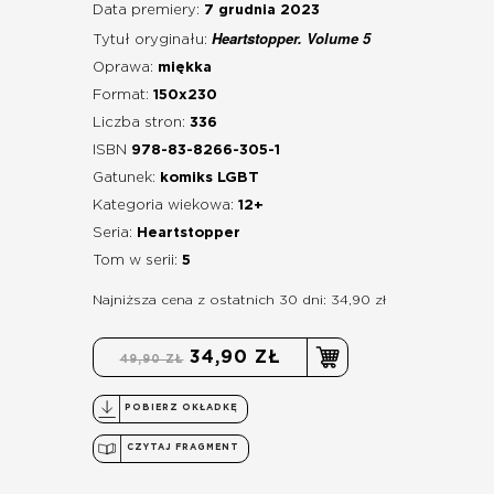
Data premiery:
7 grudnia 2023
Heartstopper. Volume 5
Tytuł oryginału:
Oprawa:
miękka
Format:
150x230
Liczba stron:
336
ISBN
978-83-8266-305-1
Gatunek:
komiks LGBT
Kategoria wiekowa:
12+
Seria:
Heartstopper
Tom w serii:
5
Najniższa cena z ostatnich 30 dni: 34,90 zł
34,90 ZŁ
49,90 ZŁ
POBIERZ OKŁADKĘ
CZYTAJ FRAGMENT