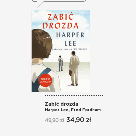
Zabić drozda
Fo
Harper Lee
,
Fred Fordham
Ge
34,90 zł
49,90 zł
54