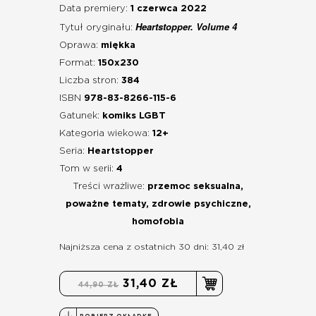
Data premiery:
1 czerwca 2022
Heartstopper. Volume 4
Tytuł oryginału:
Oprawa:
miękka
Format:
150x230
Liczba stron:
384
ISBN
978-83-8266-115-6
Gatunek:
komiks LGBT
Kategoria wiekowa:
12+
Seria:
Heartstopper
Tom w serii:
4
Treści wrażliwe:
przemoc seksualna,
poważne tematy, zdrowie psychiczne,
homofobia
Najniższa cena z ostatnich 30 dni: 31,40 zł
31,40 ZŁ
44,90 ZŁ