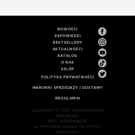
NOWOŚCI
ZAPOWIEDZI
BESTSELLERY
AKTUALNOŚCI
KATALOG
O NAS
SKLEP
POLITYKA PRYWATNOŚCI
WARUNKI SPRZEDAŻY I DOSTAWY
REGULAMIN
Copyright © 2021 Wydawnictwo
Marginesy
KRS: 0000416091
ul. Mierosławskiego 11a, 01-527
Warszawa