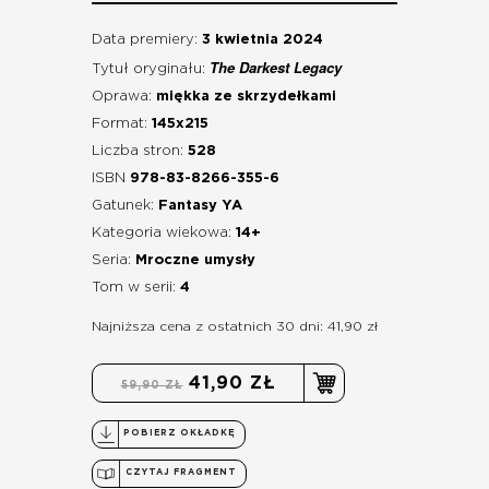
Data premiery:
3 kwietnia 2024
The Darkest Legacy
Tytuł oryginału:
Oprawa:
miękka ze skrzydełkami
Format:
145x215
Liczba stron:
528
ISBN
978-83-8266-355-6
Gatunek:
Fantasy YA
Kategoria wiekowa:
14+
Seria:
Mroczne umysły
Tom w serii:
4
Najniższa cena z ostatnich 30 dni: 41,90 zł
41,90 ZŁ
59,90 ZŁ
POBIERZ OKŁADKĘ
CZYTAJ FRAGMENT