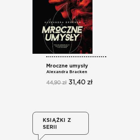
Mroczne umysły
Lo
Alexandra Bracken
Al
31,40 zł
44,90 zł
49
KSIĄŻKI Z
SERII