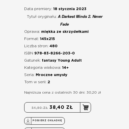
Data premiery:
18 stycznia 2023
A Darkest Minds 2. Never
Tytuł oryginału:
Fade
Oprawa:
miękka ze skrzydełkami
Format:
145x215
Liczba stron:
480
ISBN
978-83-8266-203-0
Gatunek:
fantasy Young Adult
Kategoria wiekowa:
14+
Seria:
Mroczne umysły
Tom w serii:
2
Najniższa cena z ostatnich 30 dni: 30,20 zł
38,40 ZŁ
54,90 ZŁ
POBIERZ OKŁADKĘ