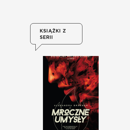
KSIĄŻKI Z
SERII