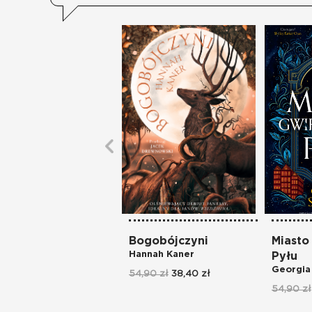
Bogobójczyni
Miasto
Hannah Kaner
Pyłu
Georgia
54,90 zł
38,40 zł
54,90 zł