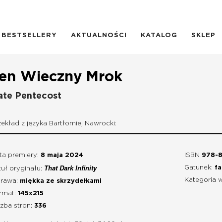
BESTSELLERY
AKTUALNOŚCI
KATALOG
SKLEP
en Wieczny Mrok
ate Pentecost
zekład z języka Bartłomiej Nawrocki:
ta premiery:
8 maja 2024
ISBN
978-8
That Dark Infinity
Gatunek:
fa
tuł oryginału:
Kategoria 
rawa:
miękka ze skrzydełkami
rmat:
145x215
czba stron:
336