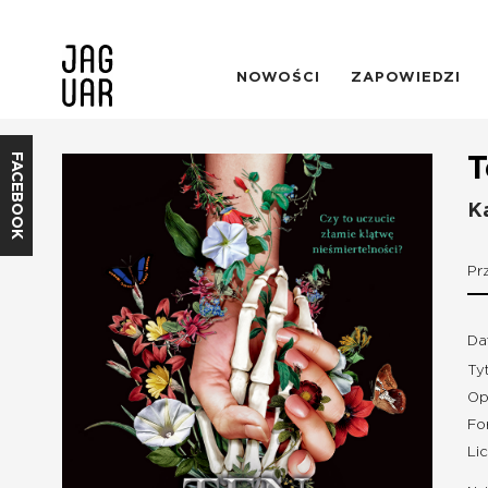
NOWOŚCI
ZAPOWIEDZI
FACEBOOK
T
K
Pr
Da
Ty
Op
Fo
Li