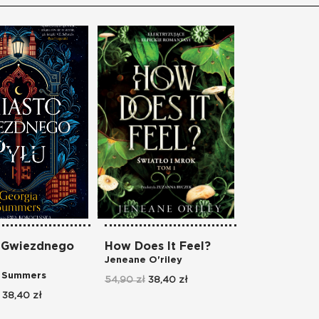
 Gwiezdnego
How Does It Feel?
Jeneane O'riley
 Summers
54,90 zł
38,40 zł
38,40 zł