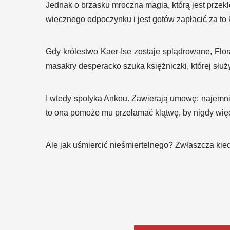
Jednak o brzasku mroczna magia, którą jest przeklę
wiecznego odpoczynku i jest gotów zapłacić za to
Gdy królestwo Kaer-Ise zostaje splądrowane, Flor
masakry desperacko szuka księżniczki, której służył
I wtedy spotyka Ankou. Zawierają umowę: najemnik 
to ona pomoże mu przełamać klątwę, by nigdy więc
Ale jak uśmiercić nieśmiertelnego? Zwłaszcza kie