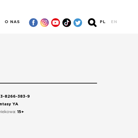
O NAS
PL
EN
3-8266-383-9
ntasy YA
wiekowa:
15+