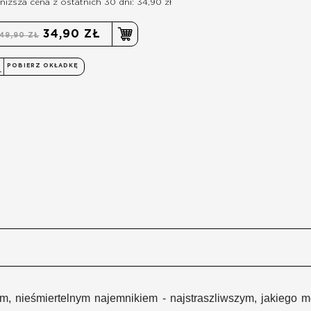
niższa cena z ostatnich 30 dni: 34,90 zł
34,90 ZŁ
49,90 ZŁ
POBIERZ OKŁADKĘ
m, nieśmiertelnym najemnikiem - najstraszliwszym, jakiego 