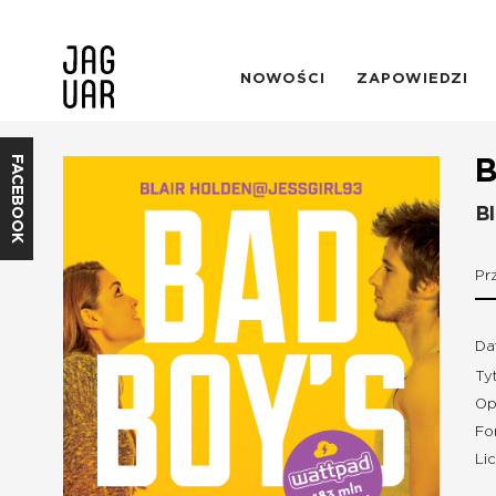
NOWOŚCI
ZAPOWIEDZI
FACEBOOK
B
Bl
Pr
Da
Ty
Op
Fo
Li