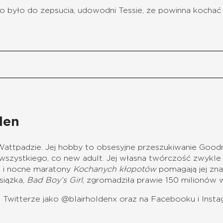
o było do zepsucia, udowodni Tessie, że powinna kochać s
den
Wattpadzie.
Jej hobby to obsesyjne przeszukiwanie Goodr
 wszystkiego, co new adult.
Jej własna twórczość zwykle 
a i nocne maratony
Kochanych kłopotów
pomagają jej zn
książka,
Bad Boy’s Girl
, zgromadziła prawie 150 milionów 
na Twitterze jako @blairholdenx oraz na Facebooku i Insta