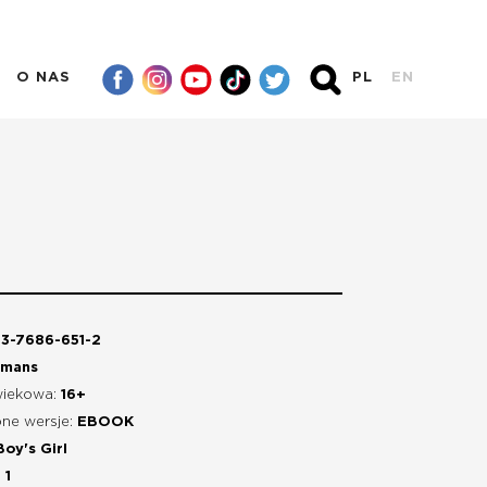
O NAS
PL
EN
3-7686-651-2
omans
wiekowa:
16+
ne wersje:
EBOOK
oy's Girl
:
1