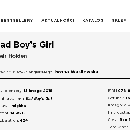
BESTSELLERY
AKTUALNOŚCI
KATALOG
SKLEP
ad Boy’s Girl
air Holden
Iwona Wasilewska
zekład z języka angielskiego:
ta premiery:
15 lutego 2018
ISBN
978-8
Bad Boy’s Girl
Gatunek:
r
tuł oryginału:
Kategoria 
rawa:
miękka
Inne dostęp
rmat:
145x215
Seria:
Bad B
czba stron:
424
Tom w serii