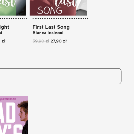
ight
First Last Song
ni
Bianca Iosivoni
 zł
39,90 zł
27,90 zł