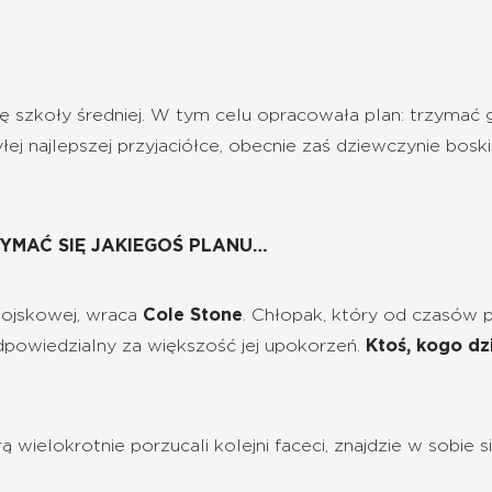
ę szkoły średniej. W tym celu opracowała plan: trzymać g
yłej najlepszej przyjaciółce, obecnie zaś dziewczynie bo
ZYMAĆ SIĘ JAKIEGOŚ PLANU…
wojskowej, wraca
Cole Stone
. Chłopak, który od czasów pr
 odpowiedzialny za większość jej upokorzeń.
Ktoś, kogo dz
wielokrotnie porzucali kolejni faceci, znajdzie w sobie s