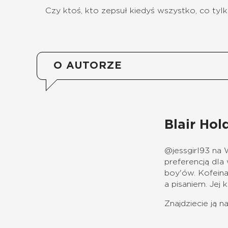
Czy ktoś, kto zepsuł kiedyś wszystko, co tylk
O AUTORZE
Blair Hol
@jessgirl93 na 
preferencją dla
boy'ów.
Kofein
a pisaniem.
Jej 
Znajdziecie ją 