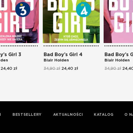
’s Girl 3
Bad Boy’s Girl 4
Bad Boy’s G
lden
Blair Holden
Blair Holden
24,40 zł
34,90 zł
24,40 zł
34,90 zł
24,40
I
BESTSELLERY
AKTUALNOŚCI
KATALOG
O N