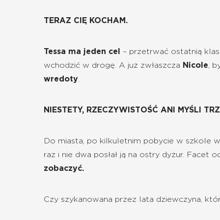
TERAZ CIĘ KOCHAM.
Tessa ma jeden cel
– przetrwać ostatnią klas
wchodzić w drogę. A już zwłaszcza
Nicole
, b
wredoty
.
NIESTETY, RZECZYWISTOŚĆ ANI MYŚLI TR
Do miasta, po kilkuletnim pobycie w szkole 
raz i nie dwa posłał ją na ostry dyżur. Facet
zobaczyć.
Czy szykanowana przez lata dziewczyna, którą 