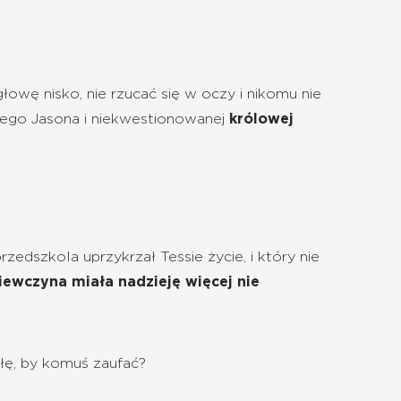
łowę nisko, nie rzucać się w oczy i nikomu nie
skiego Jasona i niekwestionowanej
królowej
zedszkola uprzykrzał Tessie życie, i który nie
iewczyna miała nadzieję więcej nie
iłę, by komuś zaufać?