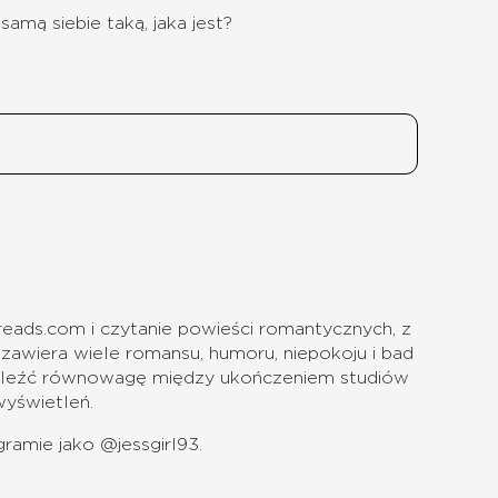
amą siebie taką, jaka jest?
eads.com i czytanie powieści romantycznych, z
zawiera wiele romansu, humoru, niepokoju i bad
aleźć równowagę między ukończeniem studiów
wyświetleń.
gramie jako @jessgirl93.