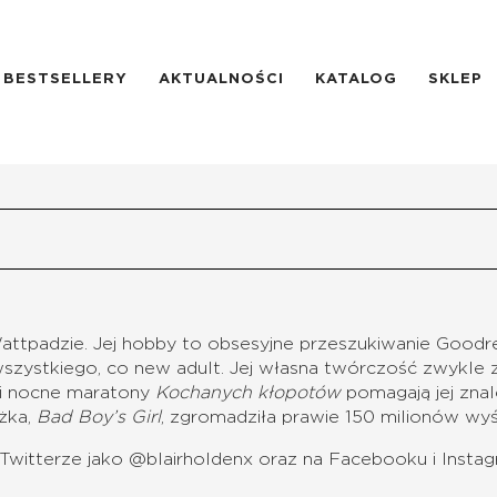
BESTSELLERY
AKTUALNOŚCI
KATALOG
SKLEP
Wattpadzie.
Jej hobby to obsesyjne przeszukiwanie Goodre
wszystkiego, co new adult.
Jej własna twórczość zwykle z
 i nocne maratony
Kochanych kłopotów
pomagają jej zna
ążka,
Bad Boy’s Girl
, zgromadziła prawie 150 milionów wyś
a Twitterze jako @blairholdenx oraz na Facebooku i Instag