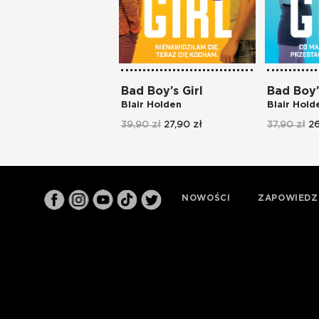
Bad Boy’s Girl
Bad Boy’
Blair Holden
Blair Hold
39,90 zł
27,90 zł
37,90 zł
26
NOWOŚCI
ZAPOWIEDZ