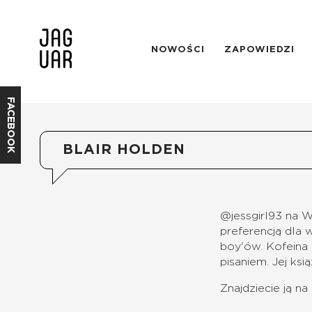
NOWOŚCI
ZAPOWIEDZI
FACEBOOK
BLAIR HOLDEN
@jessgirl93 na 
preferencją dla 
boy'ów.
Kofeina
pisaniem.
Jej ksi
Znajdziecie ją n