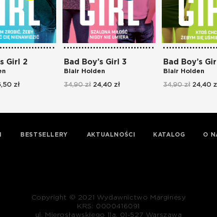
s Girl 2
Bad Boy’s Girl 3
Bad Boy’s Gir
en
Blair Holden
Blair Holden
,50 zł
34,90 zł
24,40 zł
34,90 zł
24,40 z
I
BESTSELLERY
AKTUALNOŚCI
KATALOG
O N
Copyright © 2021 Wydawnictwo Marginesy
KRS: 0000416091
ul. Mierosławskiego 11a, 01-527 Warszawa