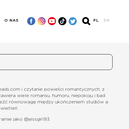
O NAS
PL
EN
ads.com i czytanie powieści romantycznych, z
awiera wiele romansu, humoru, niepokoju i bad
leźć równowagę między ukończeniem studiów a
wietleń.
ramie jako @jessgirl93.