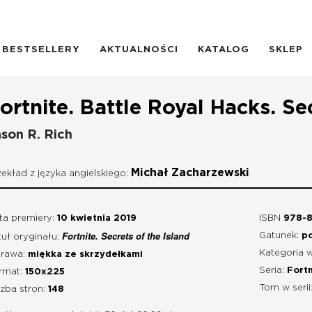
BESTSELLERY
AKTUALNOŚCI
KATALOG
SKLEP
ortnite. Battle Royal Hacks. Se
son R. Rich
Michał Zacharzewski
zekład z języka angielskiego:
ta premiery:
10 kwietnia 2019
ISBN
978-8
Fortnite. Secrets of the Island
Gatunek:
po
tuł oryginału:
Kategoria 
rawa:
miękka ze skrzydełkami
Seria:
Fortn
rmat:
150x225
Tom w serii
czba stron:
148