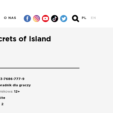
O NAS
PL
EN
crets of Island
3-7686-777-9
radnik dla graczy
wiekowa:
12+
ite
:
2