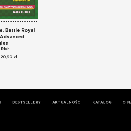
e. Battle Royal
 Advanced
gies
 Rich
20,90 zł
I
BESTSELLERY
AKTUALNOŚCI
KATALOG
O N