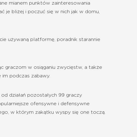
ślane mianem punktów zainteresowania
 je bliżej i poczuć się w nich jak w domu,
cie używaną platformę, poradnik starannie
jąc graczom w osiąganiu zwycięstw, a także
ię im podczas zabawy.
i od działań pozostałych 99 graczy
popularniejsze ofensywne i defensywne
tego, w którym zakątku wyspy się one toczą.