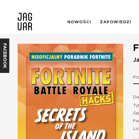
NOWOŚCI
ZAPOWIEDZI
FACEBOOK
F
Ja
Pr
Da
Ty
Op
Fo
Li