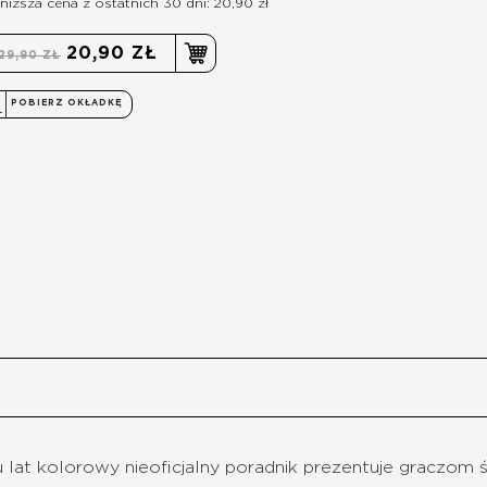
niższa cena z ostatnich 30 dni: 20,90 zł
20,90 ZŁ
29,90 ZŁ
POBIERZ OKŁADKĘ
at kolorowy nieoficjalny poradnik prezentuje graczom świ