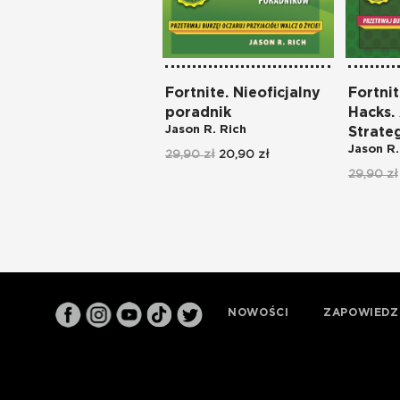
Fortnite. Nieoficjalny
Fortnit
poradnik
Hacks.
Jason R. Rich
Strate
Jason R.
29,90 zł
20,90 zł
29,90 zł
NOWOŚCI
ZAPOWIEDZ