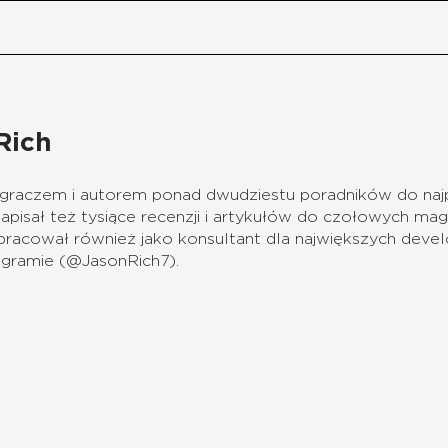
Rich
 graczem i autorem ponad dwudziestu poradników do najp
pisał też tysiące recenzji i artykułów do czołowych mag
 pracował również jako konsultant dla największych dev
tagramie (@JasonRich7).