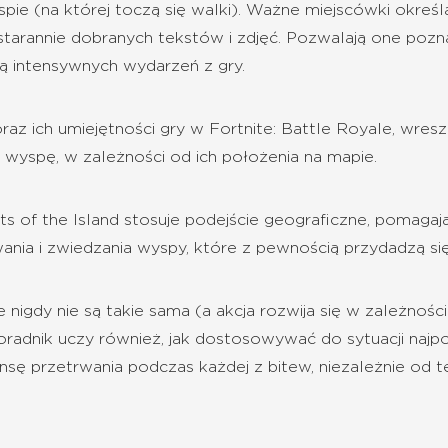
spie (na której toczą się walki). Ważne miejscówki okre
tarannie dobranych tekstów i zdjęć. Pozwalają one poznać
zą intensywnych wydarzeń z gry.
z ich umiejętności gry w Fortnite: Battle Royale, wresz
a wyspę, w zależności od ich położenia na mapie.
ts of the Island stosuje podejście geograficzne, pomaga
wania i zwiedzania wyspy, które z pewnością przydadzą s
nigdy nie są takie sama (a akcja rozwija się w zależnośc
poradnik uczy również, jak dostosowywać do sytuacji naj
ansę przetrwania podczas każdej z bitew, niezależnie od 