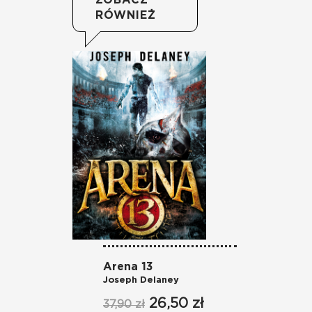
RÓWNIEŻ
Arena 13
Ar
Joseph Delaney
Jo
26,50 zł
37,90 zł
37