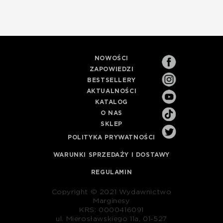
NOWOŚCI
ZAPOWIEDZI
BESTSELLERY
AKTUALNOŚCI
KATALOG
O NAS
SKLEP
POLITYKA PRYWATNOŚCI
WARUNKI SPRZEDAŻY I DOSTAWY
REGULAMIN
Copyright © 2021 Wydawnictwo
Marginesy
KRS: 0000416091
ul. Mierosławskiego 11a, 01-527