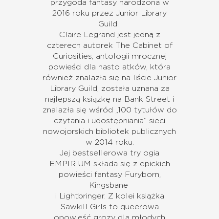
przygoda fantasy narodzona w
2016 roku przez Junior Library
Guild.
Claire Legrand jest jedną z
czterech autorek The Cabinet of
Curiosities, antologii mrocznej
powieści dla nastolatków, która
również znalazła się na liście Junior
Library Guild, została uznana za
najlepszą książkę na Bank Street i
znalazła się wśród „100 tytułów do
czytania i udostępniania” sieci
nowojorskich bibliotek publicznych
w 2014 roku.
Jej bestsellerowa trylogia
EMPIRIUM składa się z epickich
powieści fantasy Furyborn,
Kingsbane
i Lightbringer. Z kolei książka
Sawkill Girls to queerowa
opowieść grozy dla młodych