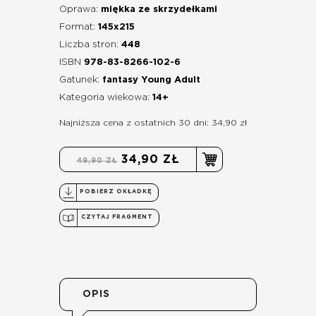
Oprawa:
miękka ze skrzydełkami
Format:
145x215
Liczba stron:
448
ISBN
978-83-8266-102-6
Gatunek:
fantasy Young Adult
Kategoria wiekowa:
14+
Najniższa cena z ostatnich 30 dni: 34,90 zł
34,90 ZŁ
49,90 ZŁ
POBIERZ OKŁADKĘ
CZYTAJ FRAGMENT
OPIS