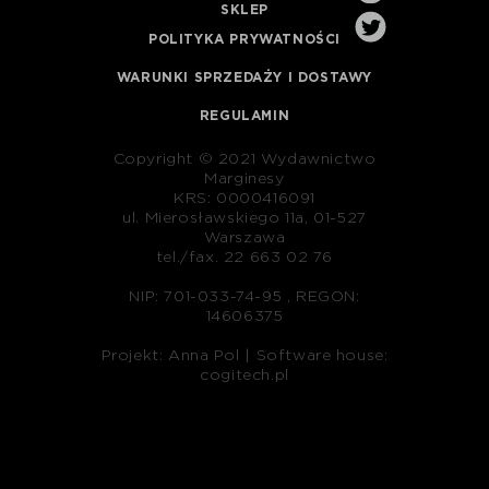
SKLEP
POLITYKA PRYWATNOŚCI
WARUNKI SPRZEDAŻY I DOSTAWY
REGULAMIN
Copyright © 2021 Wydawnictwo
Marginesy
KRS: 0000416091
ul. Mierosławskiego 11a, 01-527
Warszawa
tel./fax. 22 663 02 76
NIP: 701-033-74-95 , REGON:
14606375
Projekt: Anna Pol |
Software house:
cogitech.pl