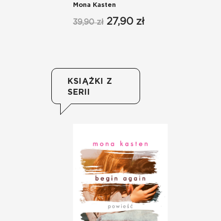
Mona Kasten
Mo
27,90 zł
39,90 zł
89
KSIĄŻKI Z
SERII