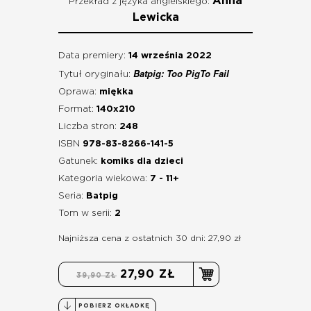
Anna
Przekład z języka angielskiego:
Lewicka
Data premiery:
14 września 2022
Batpig: Too PigTo Fail
Tytuł oryginału:
Oprawa:
miękka
Format:
140x210
Liczba stron:
248
ISBN
978-83-8266-141-5
Gatunek:
komiks dla dzieci
Kategoria wiekowa:
7 - 11+
Seria:
Batpig
Tom w serii:
2
Najniższa cena z ostatnich 30 dni: 27,90 zł
27,90 ZŁ
39,90 ZŁ
POBIERZ OKŁADKĘ