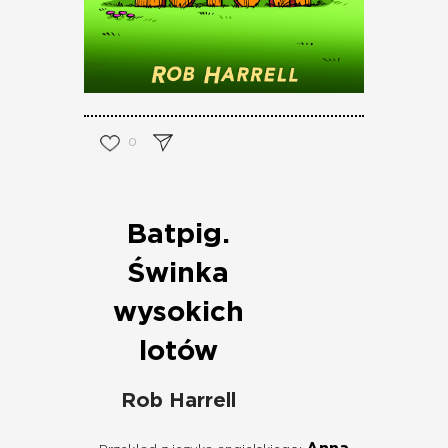
0
Batpig.
Świnka
wysokich
lotów
Rob Harrell