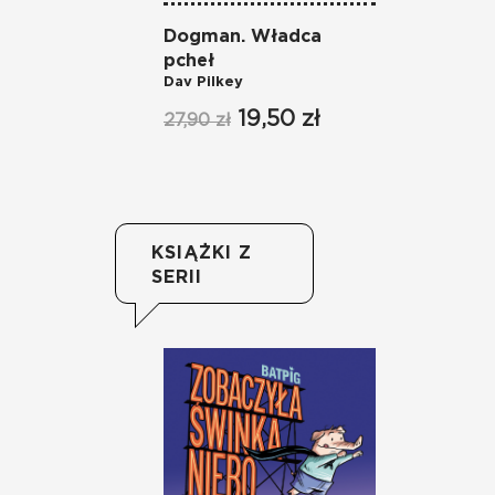
Dogman. Władca
Do
Da
pcheł
Dav Pilkey
27
19,50 zł
27,90 zł
KSIĄŻKI Z
SERII