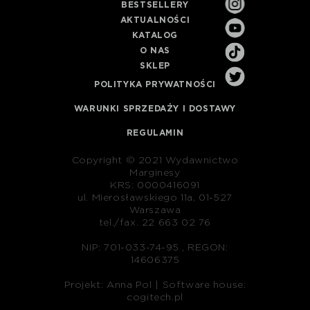
BESTSELLERY
AKTUALNOŚCI
KATALOG
O NAS
SKLEP
POLITYKA PRYWATNOŚCI
WARUNKI SPRZEDAŻY I DOSTAWY
REGULAMIN
Copyright © 2021 Wydawnictwo
Marginesy
KRS: 0000416091
ul. Mierosławskiego 11a, 01-527
Warszawa
tel./fax. 22 663 02 76
NIP: 701-033-74-95 , REGON:
14606375
Projekt: Anna Pol |
Software house:
cogitech.pl