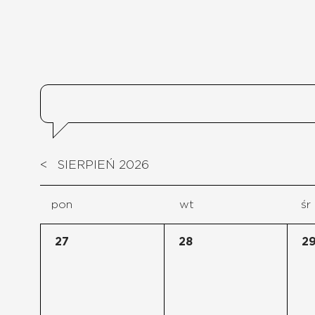
<
SIERPIEŃ 2026
pon
wt
śr
27
28
2