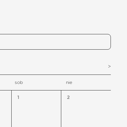
>
sob
nie
1
2