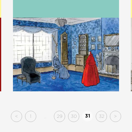
CZYTAJ WIĘCEJ
31
<
1
29
30
32
>
...