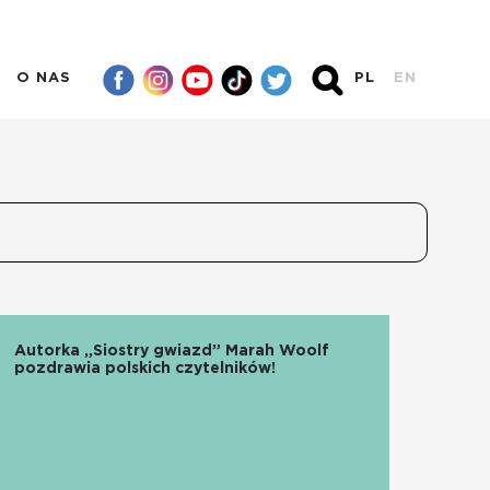
O NAS
PL
EN
Autorka „Siostry gwiazd” Marah Woolf
pozdrawia polskich czytelników!
CZYTAJ WIĘCEJ