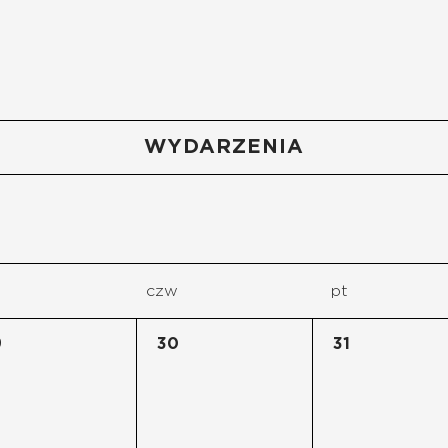
WYDARZENIA
czw
pt
9
30
31